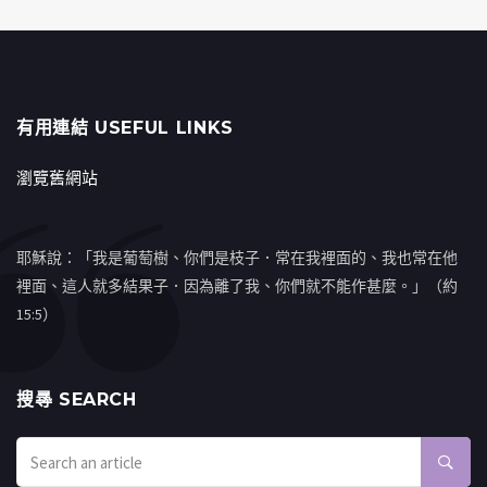
有用連結 USEFUL LINKS
瀏覽舊網站
耶穌說：「我是葡萄樹、你們是枝子．常在我裡面的、我也常在他
裡面、這人就多結果子．因為離了我、你們就不能作甚麼。」（約
15:5）
搜㝷 SEARCH