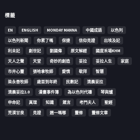
標籤
EN
ENGLISH
MONDAY MANNA
中國成語
以色列
以色列新聞
你累了嗎
保捷
信仰見證
出埃及記
利未記
創世記
劉國偉
原文解經
國度禾場KHM
天人之聲
天堂
奇妙的創造
妥拉
妥拉人生
家庭
市井心靈
張哈拿牧師
愛情
敬拜
智慧
梁永善牧師
歳首到年終
民數記
清晨妥拉
清晨妥拉2.0
漫畫事件簿
為以色列代禱
琴與爐
申命記
真理
知識
箴言
考門夫人
聖經
荒漠甘泉
見證
週一嗎哪
靈修
靈修文章