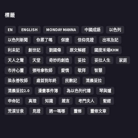
標籤
EN
ENGLISH
MONDAY MANNA
中國成語
以色列
以色列新聞
你累了嗎
保捷
信仰見證
出埃及記
利未記
創世記
劉國偉
原文解經
國度禾場KHM
天人之聲
天堂
奇妙的創造
妥拉
妥拉人生
家庭
市井心靈
張哈拿牧師
愛情
敬拜
智慧
梁永善牧師
歳首到年終
民數記
清晨妥拉
清晨妥拉2.0
漫畫事件簿
為以色列代禱
琴與爐
申命記
真理
知識
箴言
考門夫人
聖經
荒漠甘泉
見證
週一嗎哪
靈修
靈修文章