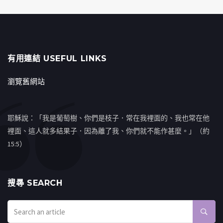
有用連結 USEFUL LINKS
瀏覽舊網站
耶穌說：「我是葡萄樹、你們是枝子．常在我裡面的、我也常在他
裡面、這人就多結果子．因為離了我、你們就不能作甚麼。」（約
15:5）
搜㝷 SEARCH