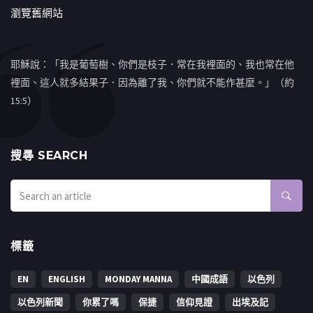
瀏覽舊網站
耶穌說：「我是葡萄樹、你們是枝子．常在我裡面的、我也常在他
裡面、這人就多結果子．因為離了我、你們就不能作甚麼。」（約
15:5）
搜㝷 SEARCH
標籤
EN
ENGLISH
MONDAY MANNA
中國成語
以色列
以色列新聞
你累了嗎
保捷
信仰見證
出埃及記