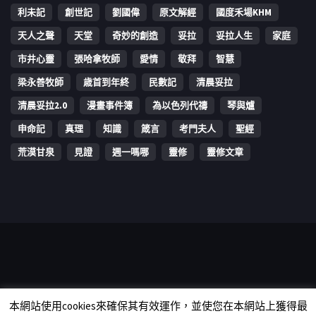
利未記
創世記
劉國偉
原文解經
國度禾場KHM
天人之聲
天堂
奇妙的創造
妥拉
妥拉人生
家庭
市井心靈
張哈拿牧師
愛情
敬拜
智慧
梁永善牧師
歳首到年終
民數記
清晨妥拉
清晨妥拉2.0
漫畫事件簿
為以色列代禱
琴與爐
申命記
真理
知識
箴言
考門夫人
聖經
荒漠甘泉
見證
週一嗎哪
靈修
靈修文章
Copyright © 2006-2026 The Vine Media Organization Limited. All
本網站使用cookies來確保其有效運作，並使您在本網站上獲得最
rights reserved.