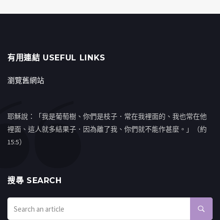
有用連結 USEFUL LINKS
瀏覽舊網站
耶穌說：「我是葡萄樹、你們是枝子．常在我裡面的、我也常在他
裡面、這人就多結果子．因為離了我、你們就不能作甚麼。」（約
15:5）
搜㝷 SEARCH