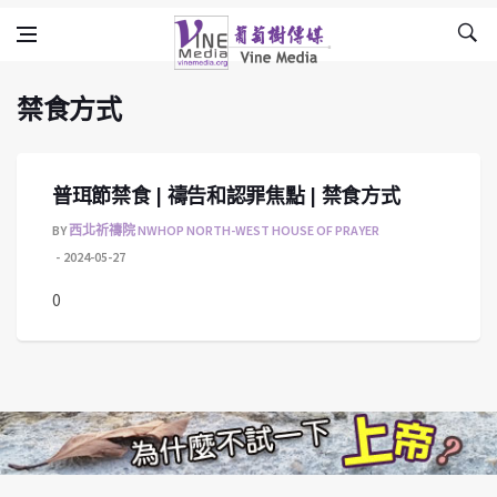
禁食方式
Skip to content
Vine Media
葡萄樹傳媒
禁食方式
普珥節禁食 | 禱告和認罪焦點 | 禁食方式
BY
西北祈禱院 NWHOP NORTH-WEST HOUSE OF PRAYER
2024-05-27
0