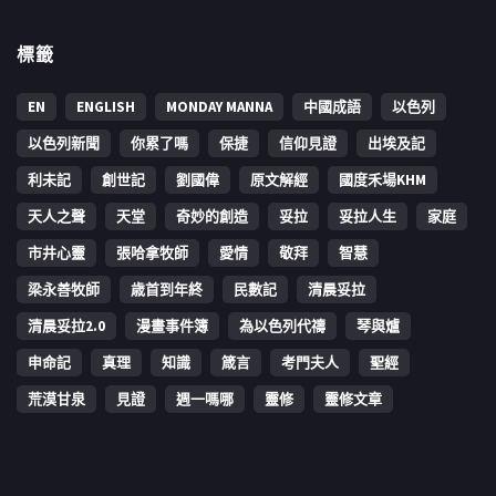
標籤
EN
ENGLISH
MONDAY MANNA
中國成語
以色列
以色列新聞
你累了嗎
保捷
信仰見證
出埃及記
利未記
創世記
劉國偉
原文解經
國度禾場KHM
天人之聲
天堂
奇妙的創造
妥拉
妥拉人生
家庭
市井心靈
張哈拿牧師
愛情
敬拜
智慧
梁永善牧師
歳首到年終
民數記
清晨妥拉
清晨妥拉2.0
漫畫事件簿
為以色列代禱
琴與爐
申命記
真理
知識
箴言
考門夫人
聖經
荒漠甘泉
見證
週一嗎哪
靈修
靈修文章