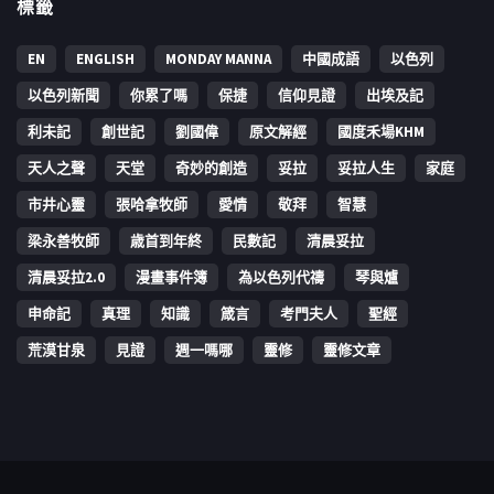
標籤
EN
ENGLISH
MONDAY MANNA
中國成語
以色列
以色列新聞
你累了嗎
保捷
信仰見證
出埃及記
利未記
創世記
劉國偉
原文解經
國度禾場KHM
天人之聲
天堂
奇妙的創造
妥拉
妥拉人生
家庭
市井心靈
張哈拿牧師
愛情
敬拜
智慧
梁永善牧師
歳首到年終
民數記
清晨妥拉
清晨妥拉2.0
漫畫事件簿
為以色列代禱
琴與爐
申命記
真理
知識
箴言
考門夫人
聖經
荒漠甘泉
見證
週一嗎哪
靈修
靈修文章