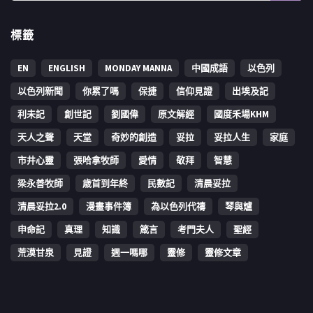
標籤
EN
ENGLISH
MONDAY MANNA
中國成語
以色列
以色列新聞
你累了嗎
保捷
信仰見證
出埃及記
利未記
創世記
劉國偉
原文解經
國度禾場KHM
天人之聲
天堂
奇妙的創造
妥拉
妥拉人生
家庭
市井心靈
張哈拿牧師
愛情
敬拜
智慧
梁永善牧師
歳首到年終
民數記
清晨妥拉
清晨妥拉2.0
漫畫事件簿
為以色列代禱
琴與爐
申命記
真理
知識
箴言
考門夫人
聖經
荒漠甘泉
見證
週一嗎哪
靈修
靈修文章