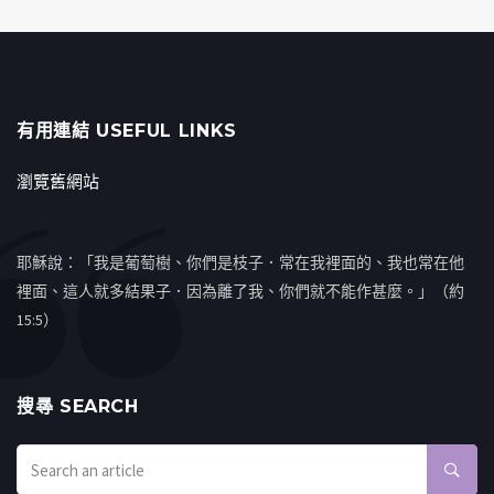
有用連結 USEFUL LINKS
瀏覽舊網站
耶穌說：「我是葡萄樹、你們是枝子．常在我裡面的、我也常在他
裡面、這人就多結果子．因為離了我、你們就不能作甚麼。」（約
15:5）
搜㝷 SEARCH