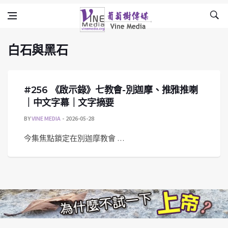
白石與黑石
Skip to content
Vine Media
葡萄樹傳媒
白石與黑石
#256 《啟示錄》七教會-別迦摩、推雅推喇
｜中文字幕｜文字摘要
BY
VINE MEDIA
2026-05-28
今集焦點鎖定在別迦摩教會 …