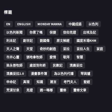
標籤
EN
ENGLISH
MONDAY MANNA
中國成語
以色列
以色列新聞
你累了嗎
保捷
信仰見證
出埃及記
利未記
創世記
劉國偉
原文解經
國度禾場KHM
天人之聲
天堂
奇妙的創造
妥拉
妥拉人生
家庭
市井心靈
張哈拿牧師
愛情
敬拜
智慧
梁永善牧師
歳首到年終
民數記
清晨妥拉
清晨妥拉2.0
漫畫事件簿
為以色列代禱
琴與爐
申命記
真理
知識
箴言
考門夫人
聖經
荒漠甘泉
見證
週一嗎哪
靈修
靈修文章