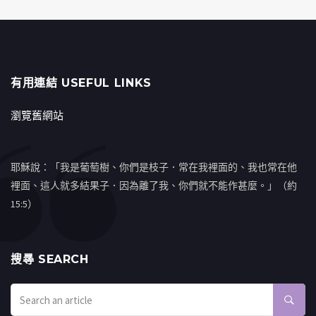
有用連結 USEFUL LINKS
瀏覽舊網站
耶穌說：「我是葡萄樹、你們是枝子．常在我裡面的、我也常在他
裡面、這人就多結果子．因為離了我、你們就不能作甚麼。」（約
15:5）
搜㝷 SEARCH