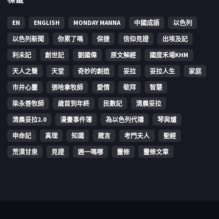
EN
ENGLISH
MONDAY MANNA
中國成語
以色列
以色列新聞
你累了嗎
保捷
信仰見證
出埃及記
利未記
創世記
劉國偉
原文解經
國度禾場KHM
天人之聲
天堂
奇妙的創造
妥拉
妥拉人生
家庭
市井心靈
張哈拿牧師
愛情
敬拜
智慧
梁永善牧師
歳首到年終
民數記
清晨妥拉
清晨妥拉2.0
漫畫事件簿
為以色列代禱
琴與爐
申命記
真理
知識
箴言
考門夫人
聖經
荒漠甘泉
見證
週一嗎哪
靈修
靈修文章