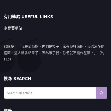
有用連結 USEFUL LINKS
瀏覽舊網站
耶穌說：「我是葡萄樹、你們是枝子．常在我裡面的、我也常在他
裡面、這人就多結果子．因為離了我、你們就不能作甚麼。」（約
15:5）
搜㝷 SEARCH
標籤