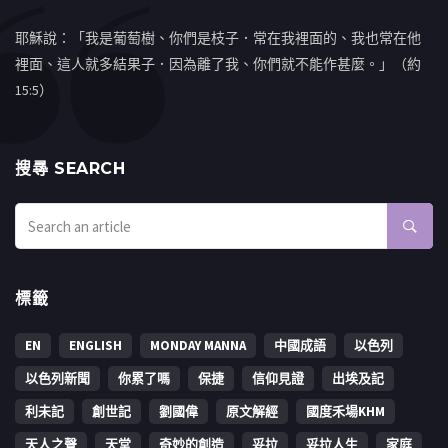
耶穌說：「我是葡萄樹、你們是枝子．常在我裡面的、我也常在他
裡面、這人就多結果子．因為離了我、你們就不能作甚麼。」（約
15:5）
搜㝷 SEARCH
標籤
EN
ENGLISH
MONDAY MANNA
中國成語
以色列
以色列新聞
你累了嗎
保捷
信仰見證
出埃及記
利未記
創世記
劉國偉
原文解經
國度禾場KHM
天人之聲
天堂
奇妙的創造
妥拉
妥拉人生
家庭