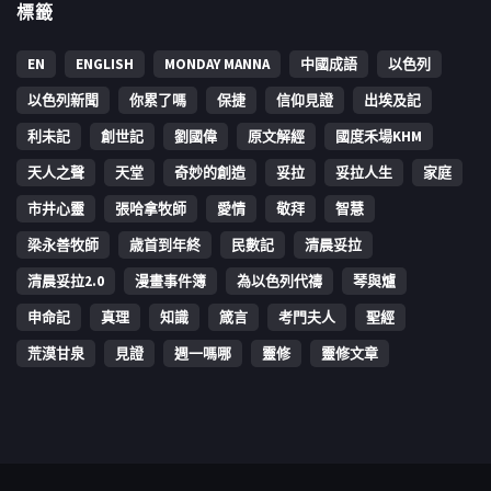
標籤
EN
ENGLISH
MONDAY MANNA
中國成語
以色列
以色列新聞
你累了嗎
保捷
信仰見證
出埃及記
利未記
創世記
劉國偉
原文解經
國度禾場KHM
天人之聲
天堂
奇妙的創造
妥拉
妥拉人生
家庭
市井心靈
張哈拿牧師
愛情
敬拜
智慧
梁永善牧師
歳首到年終
民數記
清晨妥拉
清晨妥拉2.0
漫畫事件簿
為以色列代禱
琴與爐
申命記
真理
知識
箴言
考門夫人
聖經
荒漠甘泉
見證
週一嗎哪
靈修
靈修文章