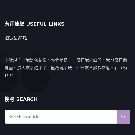
有用連結 USEFUL LINKS
瀏覽舊網站
耶穌說：「我是葡萄樹、你們是枝子．常在我裡面的、我也常在他
裡面、這人就多結果子．因為離了我、你們就不能作甚麼。」（約
15:5）
搜㝷 SEARCH