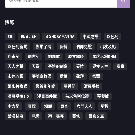
標籤
EN
ENGLISH
MONDAY MANNA
中國成語
以色列
以色列新聞
你累了嗎
保捷
信仰見證
出埃及記
利未記
創世記
劉國偉
原文解經
國度禾場KHM
天人之聲
天堂
奇妙的創造
妥拉
妥拉人生
家庭
市井心靈
張哈拿牧師
愛情
敬拜
智慧
梁永善牧師
歳首到年終
民數記
清晨妥拉
清晨妥拉2.0
漫畫事件簿
為以色列代禱
琴與爐
申命記
真理
知識
箴言
考門夫人
聖經
荒漠甘泉
見證
週一嗎哪
靈修
靈修文章