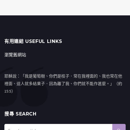
有用連結 USEFUL LINKS
瀏覽舊網站
耶穌說：「我是葡萄樹、你們是枝子．常在我裡面的、我也常在他
裡面、這人就多結果子．因為離了我、你們就不能作甚麼。」（約
15:5）
搜㝷 SEARCH