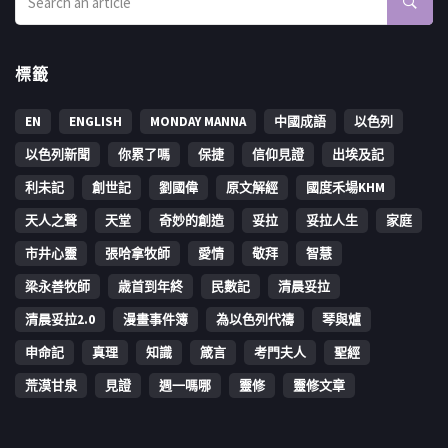
標籤
EN
ENGLISH
MONDAY MANNA
中國成語
以色列
以色列新聞
你累了嗎
保捷
信仰見證
出埃及記
利未記
創世記
劉國偉
原文解經
國度禾場KHM
天人之聲
天堂
奇妙的創造
妥拉
妥拉人生
家庭
市井心靈
張哈拿牧師
愛情
敬拜
智慧
梁永善牧師
歳首到年終
民數記
清晨妥拉
清晨妥拉2.0
漫畫事件簿
為以色列代禱
琴與爐
申命記
真理
知識
箴言
考門夫人
聖經
荒漠甘泉
見證
週一嗎哪
靈修
靈修文章