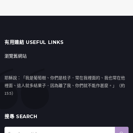
有用連結 USEFUL LINKS
瀏覽舊網站
耶穌說：「我是葡萄樹、你們是枝子．常在我裡面的、我也常在他
裡面、這人就多結果子．因為離了我、你們就不能作甚麼。」（約
15:5）
搜㝷 SEARCH