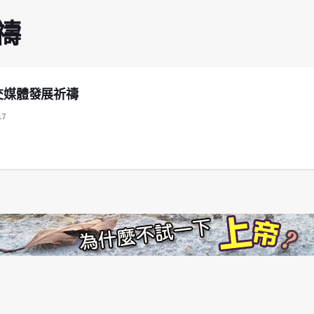
禱
交媒體發展祈禱
17