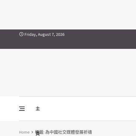
為中國社交媒體發展祈禱
Skip to content
Friday, August 7, 2026
主
Vine Media
葡萄樹傳媒
Home
標籤:
為中國社交媒體發展祈禱
頁