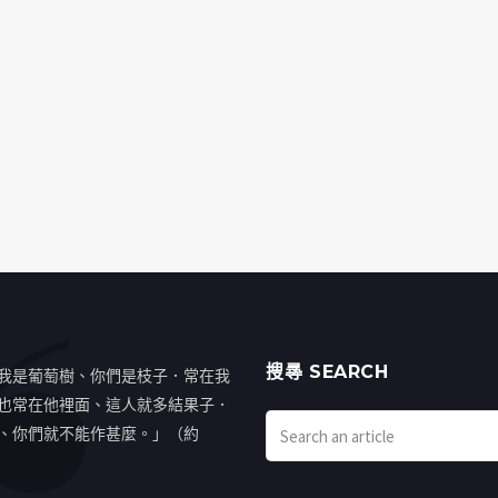
搜㝷 SEARCH
我是葡萄樹、你們是枝子．常在我
也常在他裡面、這人就多結果子．
、你們就不能作甚麼。」（約