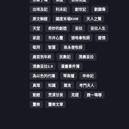
出埃及記
利未記
創世記
劉國偉
原文解經
國度禾場KHM
天人之聲
天堂
奇妙的創造
妥拉
妥拉人生
家庭
市井心靈
張哈拿牧師
愛情
敬拜
智慧
梁永善牧師
歳首到年終
民數記
清晨妥拉
清晨妥拉2.0
漫畫事件簿
為以色列代禱
琴與爐
申命記
真理
知識
箴言
考門夫人
聖經
荒漠甘泉
見證
週一嗎哪
靈修
靈修文章