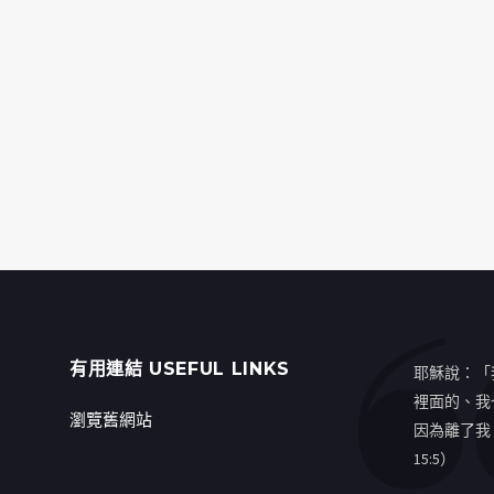
有用連結 USEFUL LINKS
耶穌說：「
裡面的、我
瀏覽舊網站
因為離了我
15:5）