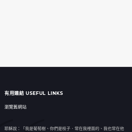
有用連結 USEFUL LINKS
瀏覽舊網站
耶穌說：「我是葡萄樹、你們是枝子．常在我裡面的、我也常在他