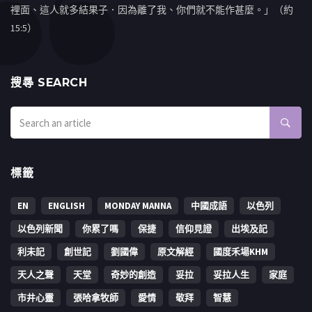
裡面、這人就多結果子．因為離了我、你們就不能作甚麼。」（約
15:5）
搜㝷 SEARCH
標籤
EN
ENGLISH
MONDAY MANNA
中國成語
以色列
以色列新聞
你累了嗎
保捷
信仰見證
出埃及記
利未記
創世記
劉國偉
原文解經
國度禾場KHM
天人之聲
天堂
奇妙的創造
妥拉
妥拉人生
家庭
市井心靈
張哈拿牧師
愛情
敬拜
智慧