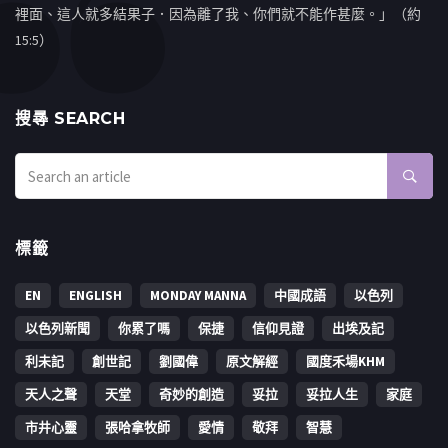
裡面、這人就多結果子．因為離了我、你們就不能作甚麼。」（約
15:5）
搜㝷 SEARCH
標籤
EN
ENGLISH
MONDAY MANNA
中國成語
以色列
以色列新聞
你累了嗎
保捷
信仰見證
出埃及記
利未記
創世記
劉國偉
原文解經
國度禾場KHM
天人之聲
天堂
奇妙的創造
妥拉
妥拉人生
家庭
市井心靈
張哈拿牧師
愛情
敬拜
智慧