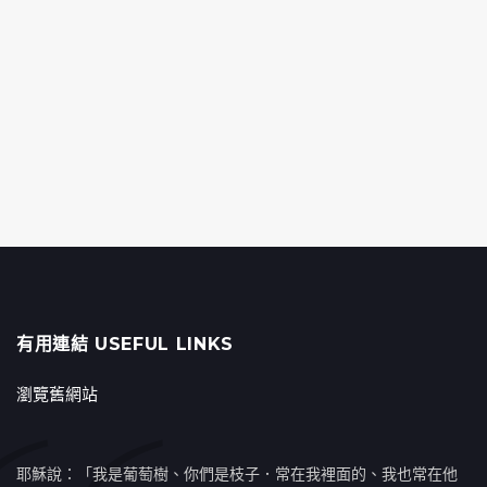
有用連結 USEFUL LINKS
瀏覽舊網站
耶穌說：「我是葡萄樹、你們是枝子．常在我裡面的、我也常在他