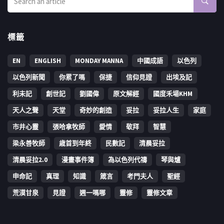
標籤
EN
ENGLISH
MONDAY MANNA
中國成語
以色列
以色列新聞
你累了嗎
保捷
信仰見證
出埃及記
利未記
創世記
劉國偉
原文解經
國度禾場KHM
天人之聲
天堂
奇妙的創造
妥拉
妥拉人生
家庭
市井心靈
張哈拿牧師
愛情
敬拜
智慧
梁永善牧師
歳首到年終
民數記
清晨妥拉
清晨妥拉2.0
漫畫事件簿
為以色列代禱
琴與爐
申命記
真理
知識
箴言
考門夫人
聖經
荒漠甘泉
見證
週一嗎哪
靈修
靈修文章