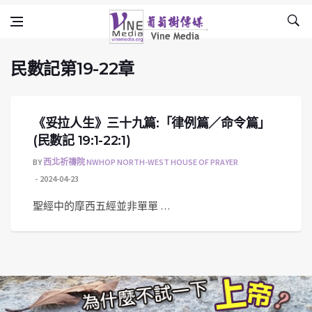
民數記第19-22章
Skip to content
Vine Media
葡萄樹傳媒
民數記第19-22章
《妥拉人生》三十九篇:「律例篇／命令篇」
(民數記 19:1-22:1)
BY
西北祈禱院 NWHOP NORTH-WEST HOUSE OF PRAYER
2024-04-23
聖經中的摩西五經並非單單 …