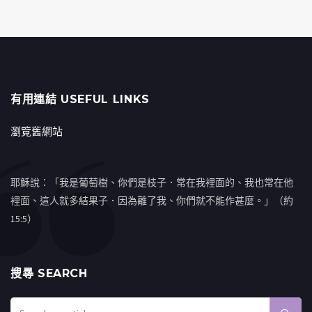
有用連結 USEFUL LINKS
瀏覽舊網站
耶穌說：「我是葡萄樹、你們是枝子．常在我裡面的、我也常在他
裡面、這人就多結果子．因為離了我、你們就不能作甚麼。」（約
15:5）
搜㝷 SEARCH