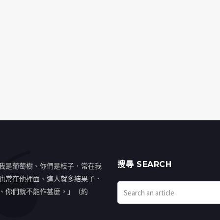
搜㝷 SEARCH
我是葡萄樹、你們是枝子．常在我
也常在他裡面、這人就多結果子．
、你們就不能作甚麼。」（約