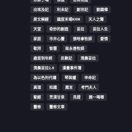
出埃及記
利未記
創世記
劉國偉
原文解經
國度禾場KHM
天人之聲
天堂
奇妙的創造
妥拉
妥拉人生
家庭
市井心靈
張哈拿牧師
愛情
敬拜
智慧
梁永善牧師
歳首到年終
民數記
清晨妥拉
清晨妥拉2.0
漫畫事件簿
為以色列代禱
琴與爐
申命記
真理
知識
箴言
考門夫人
聖經
荒漠甘泉
見證
週一嗎哪
靈修
靈修文章