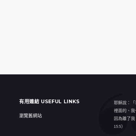
有用連結 USEFUL LINKS
耶穌說：「
裡面的、我
瀏覽舊網站
因為離了我
15:5）