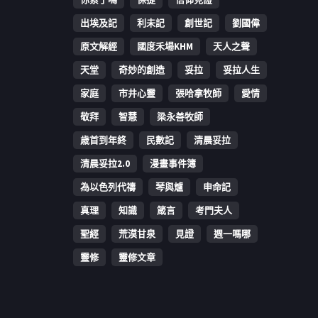
出埃及記
利未記
創世記
劉國偉
原文解經
國度禾場KHM
天人之聲
天堂
奇妙的創造
妥拉
妥拉人生
家庭
市井心靈
張哈拿牧師
愛情
敬拜
智慧
梁永善牧師
歳首到年終
民數記
清晨妥拉
清晨妥拉2.0
漫畫事件簿
為以色列代禱
琴與爐
申命記
真理
知識
箴言
考門夫人
聖經
荒漠甘泉
見證
週一嗎哪
靈修
靈修文章