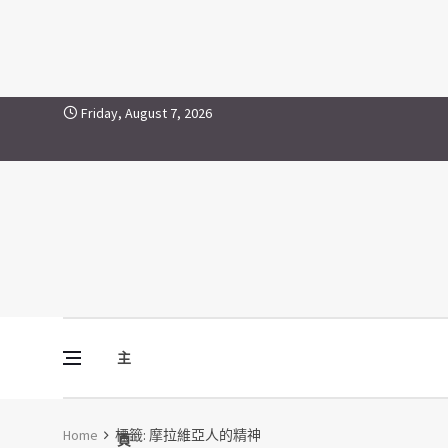
摩拉維亞人的精神
Skip to content
Friday, August 7, 2026
主
Vine Media
葡萄樹傳媒
Home
標籤:
摩拉維亞人的精神
頁