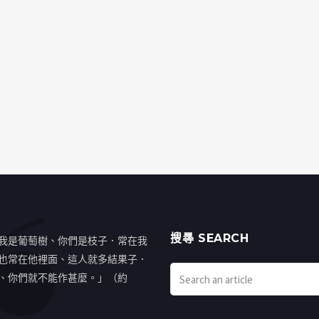
搜㝷 SEARCH
我是葡萄樹、你們是枝子．常在我
也常在他裡面、這人就多結果子．
、你們就不能作甚麼。」（約