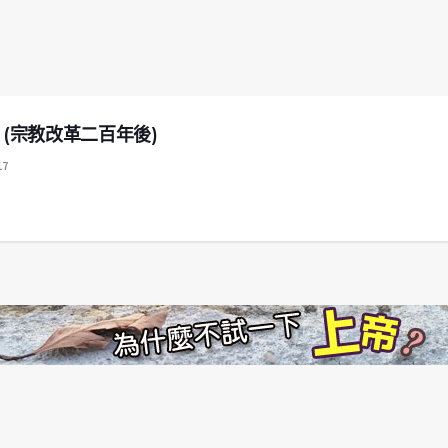
神 – (宗教改革二百年後)
17