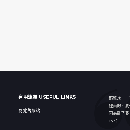
有用連結 USEFUL LINKS
耶穌說：「
裡面的、我
瀏覽舊網站
因為離了我
15:5）