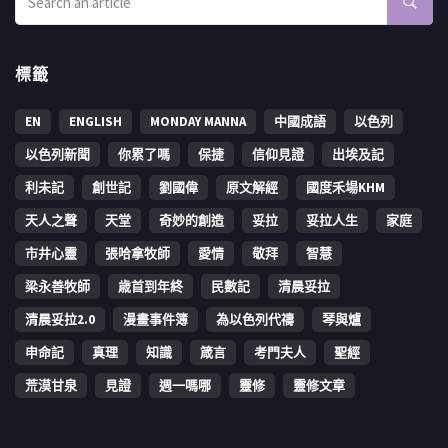
標籤
EN
ENGLISH
MONDAY MANNA
中國成語
以色列
以色列新聞
你累了嗎
保捷
信仰見證
出埃及記
利未記
創世記
劉國偉
原文解經
國度禾場KHM
天人之聲
天堂
奇妙的創造
妥拉
妥拉人生
家庭
市井心靈
張哈拿牧師
愛情
敬拜
智慧
梁永善牧師
歳首到年終
民數記
清晨妥拉
清晨妥拉2.0
漫畫事件簿
為以色列代禱
琴與爐
申命記
真理
知識
箴言
考門夫人
聖經
荒漠甘泉
見證
週一嗎哪
靈修
靈修文章