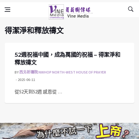
得潔淨和釋放禱文
Skip to content
Vine Media
葡萄樹傳媒
得潔淨和釋放禱文
52週祝福中國，成為萬國的祝福 – 得潔淨和
釋放禱文
BY
西北祈禱院 NWHOP NORTH-WEST HOUSE OF PRAYER
2025-06-11
從52天到52週 感恩從 …