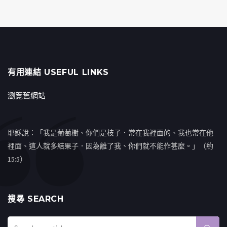
有用連結 USEFUL LINKS
瀏覽舊網站
耶穌說：「我是葡萄樹、你們是枝子．常在我裡面的、我也常在他
裡面、這人就多結果子．因為離了我、你們就不能作甚麼。」（約
15:5）
搜㝷 SEARCH