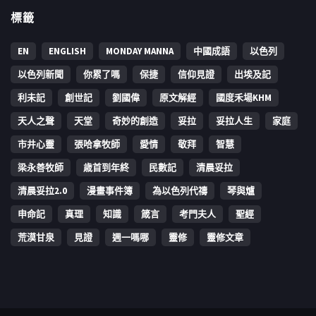
標籤
EN
ENGLISH
MONDAY MANNA
中國成語
以色列
以色列新聞
你累了嗎
保捷
信仰見證
出埃及記
利未記
創世記
劉國偉
原文解經
國度禾場KHM
天人之聲
天堂
奇妙的創造
妥拉
妥拉人生
家庭
市井心靈
張哈拿牧師
愛情
敬拜
智慧
梁永善牧師
歳首到年終
民數記
清晨妥拉
清晨妥拉2.0
漫畫事件簿
為以色列代禱
琴與爐
申命記
真理
知識
箴言
考門夫人
聖經
荒漠甘泉
見證
週一嗎哪
靈修
靈修文章