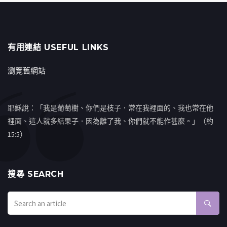
有用連結 USEFUL LINKS
瀏覽舊網站
耶穌說：「我是葡萄樹、你們是枝子．常在我裡面的、我也常在他
裡面、這人就多結果子．因為離了我、你們就不能作甚麼。」（約
15:5）
搜㝷 SEARCH