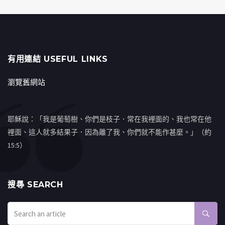
有用連結 USEFUL LINKS
瀏覽舊網站
耶穌說：「我是葡萄樹、你們是枝子．常在我裡面的、我也常在他
裡面、這人就多結果子．因為離了我、你們就不能作甚麼。」（約
15:5）
搜㝷 SEARCH