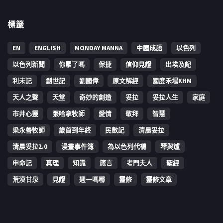
標籤
EN
ENGLISH
MONDAY MANNA
中國成語
以色列
以色列新聞
你累了嗎
保捷
信仰見證
出埃及記
利未記
創世記
劉國偉
原文解經
國度禾場KHM
天人之聲
天堂
奇妙的創造
妥拉
妥拉人生
家庭
市井心靈
張哈拿牧師
愛情
敬拜
智慧
梁永善牧師
歳首到年終
民數記
清晨妥拉
清晨妥拉2.0
漫畫事件簿
為以色列代禱
琴與爐
申命記
真理
知識
箴言
考門夫人
聖經
荒漠甘泉
見證
週一嗎哪
靈修
靈修文章