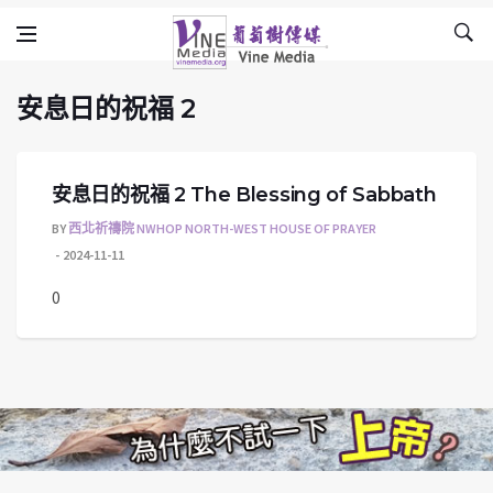
安息日的祝福 2
Skip to content
Vine Media
葡萄樹傳媒
安息日的祝福 2
安息日的祝福 2 The Blessing of Sabbath
BY
西北祈禱院 NWHOP NORTH-WEST HOUSE OF PRAYER
2024-11-11
0