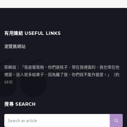
有用連結 USEFUL LINKS
瀏覽舊網站
耶穌說：「我是葡萄樹、你們是枝子．常在我裡面的、我也常在他
裡面、這人就多結果子．因為離了我、你們就不能作甚麼。」（約
15:5）
搜㝷 SEARCH