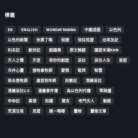
標籤
EN
ENGLISH
MONDAY MANNA
中國成語
以色列
以色列新聞
你累了嗎
保捷
信仰見證
出埃及記
利未記
創世記
劉國偉
原文解經
國度禾場KHM
天人之聲
天堂
奇妙的創造
妥拉
妥拉人生
家庭
市井心靈
張哈拿牧師
愛情
敬拜
智慧
梁永善牧師
歳首到年終
民數記
清晨妥拉
清晨妥拉2.0
漫畫事件簿
為以色列代禱
琴與爐
申命記
真理
知識
箴言
考門夫人
聖經
荒漠甘泉
見證
週一嗎哪
靈修
靈修文章