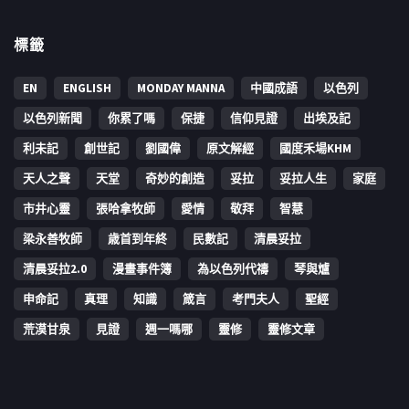
標籤
EN
ENGLISH
MONDAY MANNA
中國成語
以色列
以色列新聞
你累了嗎
保捷
信仰見證
出埃及記
利未記
創世記
劉國偉
原文解經
國度禾場KHM
天人之聲
天堂
奇妙的創造
妥拉
妥拉人生
家庭
市井心靈
張哈拿牧師
愛情
敬拜
智慧
梁永善牧師
歳首到年終
民數記
清晨妥拉
清晨妥拉2.0
漫畫事件簿
為以色列代禱
琴與爐
申命記
真理
知識
箴言
考門夫人
聖經
荒漠甘泉
見證
週一嗎哪
靈修
靈修文章