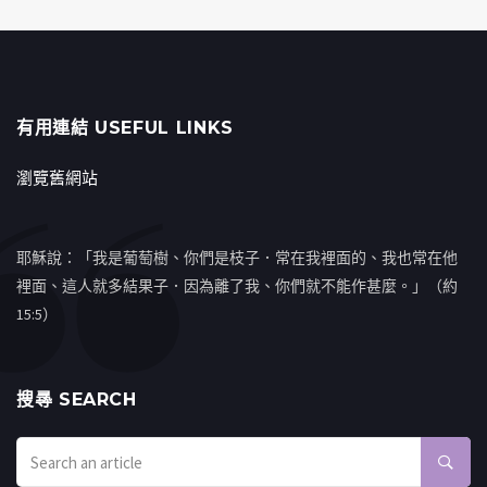
有用連結 USEFUL LINKS
瀏覽舊網站
耶穌說：「我是葡萄樹、你們是枝子．常在我裡面的、我也常在他
裡面、這人就多結果子．因為離了我、你們就不能作甚麼。」（約
15:5）
搜㝷 SEARCH