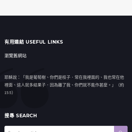
有用連結 USEFUL LINKS
瀏覽舊網站
耶穌說：「我是葡萄樹、你們是枝子．常在我裡面的、我也常在他
裡面、這人就多結果子．因為離了我、你們就不能作甚麼。」（約
15:5）
搜㝷 SEARCH