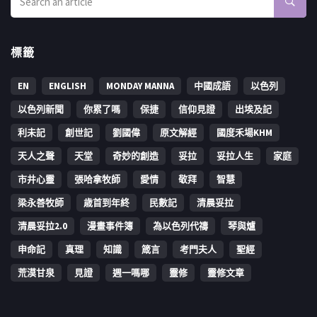
標籤
EN
ENGLISH
MONDAY MANNA
中國成語
以色列
以色列新聞
你累了嗎
保捷
信仰見證
出埃及記
利未記
創世記
劉國偉
原文解經
國度禾場KHM
天人之聲
天堂
奇妙的創造
妥拉
妥拉人生
家庭
市井心靈
張哈拿牧師
愛情
敬拜
智慧
梁永善牧師
歳首到年終
民數記
清晨妥拉
清晨妥拉2.0
漫畫事件簿
為以色列代禱
琴與爐
申命記
真理
知識
箴言
考門夫人
聖經
荒漠甘泉
見證
週一嗎哪
靈修
靈修文章