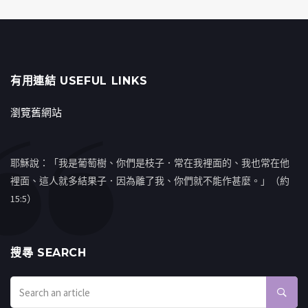
有用連結 USEFUL LINKS
瀏覽舊網站
耶穌說：「我是葡萄樹、你們是枝子．常在我裡面的、我也常在他
裡面、這人就多結果子．因為離了我、你們就不能作甚麼。」（約
15:5）
搜㝷 SEARCH