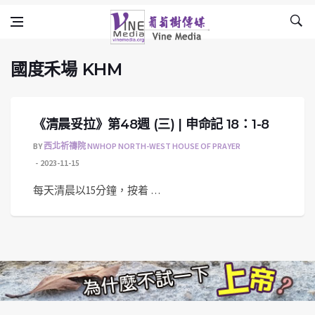
國度⽲場 KHM
Skip to content
Vine Media
葡萄樹傳媒
國度⽲場 KHM
《清晨妥拉》第48週 (三) | 申命記 18：1-8
BY
西北祈禱院 NWHOP NORTH-WEST HOUSE OF PRAYER
2023-11-15
每天清晨以15分鐘，按着 …