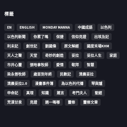
標籤
EN
ENGLISH
MONDAY MANNA
中國成語
以色列
以色列新聞
你累了嗎
保捷
信仰見證
出埃及記
利未記
創世記
劉國偉
原文解經
國度禾場KHM
天人之聲
天堂
奇妙的創造
妥拉
妥拉人生
家庭
市井心靈
張哈拿牧師
愛情
敬拜
智慧
梁永善牧師
歳首到年終
民數記
清晨妥拉
清晨妥拉2.0
漫畫事件簿
為以色列代禱
琴與爐
申命記
真理
知識
箴言
考門夫人
聖經
荒漠甘泉
見證
週一嗎哪
靈修
靈修文章