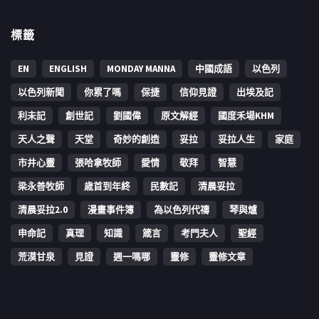
標籤
EN
ENGLISH
MONDAY MANNA
中國成語
以色列
以色列新聞
你累了嗎
保捷
信仰見證
出埃及記
利未記
創世記
劉國偉
原文解經
國度禾場KHM
天人之聲
天堂
奇妙的創造
妥拉
妥拉人生
家庭
市井心靈
張哈拿牧師
愛情
敬拜
智慧
梁永善牧師
歳首到年終
民數記
清晨妥拉
清晨妥拉2.0
漫畫事件簿
為以色列代禱
琴與爐
申命記
真理
知識
箴言
考門夫人
聖經
荒漠甘泉
見證
週一嗎哪
靈修
靈修文章