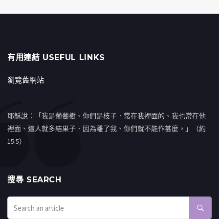
有用連結 USEFUL LINKS
瀏覽舊網站
耶穌說：「我是葡萄樹、你們是枝子．常在我裡面的、我也常在他
裡面、這人就多結果子．因為離了我、你們就不能作甚麼。」（約
15:5）
搜㝷 SEARCH