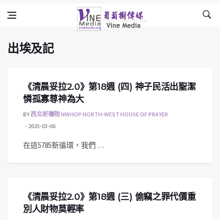
出埃及記
Skip to content
Vine Media
葡萄樹傳媒
出埃及記
《清晨妥拉2.0》第18週 (四) 神子民活出聖潔
憐孤寡尊神為大
BY
西北祈禱院 NWHOP NORTH-WEST HOUSE OF PRAYER
2025-03-06
在這5785新循環，我們 …
《清晨妥拉2.0》第18週 (三) 偷竊之罪代價重
別人財物莫輕率