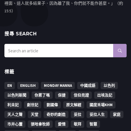
裡面、這人就多結果子．因為離了我、你們就不能作甚麼。」（約
15:5）
搜㝷 SEARCH
標籤
EN
ENGLISH
MONDAY MANNA
中國成語
以色列
以色列新聞
你累了嗎
保捷
信仰見證
出埃及記
利未記
創世記
劉國偉
原文解經
國度禾場KHM
天人之聲
天堂
奇妙的創造
妥拉
妥拉人生
家庭
市井心靈
張哈拿牧師
愛情
敬拜
智慧