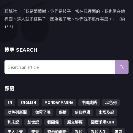
耶穌說：「我是葡萄樹、你們是枝子．常在我裡面的、我也常在他
裡面、這人就多結果子．因為離了我、你們就不能作甚麼。」（約
15:5）
搜㝷 SEARCH
標籤
EN
ENGLISH
MONDAY MANNA
中國成語
以色列
以色列新聞
你累了嗎
保捷
信仰見證
出埃及記
利未記
創世記
劉國偉
原文解經
國度禾場KHM
天人之聲
天堂
奇妙的創造
妥拉
妥拉人生
家庭