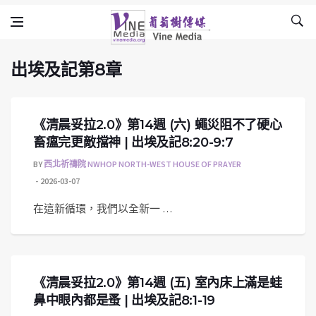
出埃及記第8章
Skip to content
Vine Media
葡萄樹傳媒
出埃及記第8章
《清晨妥拉2.0》第14週 (六) 蠅災阻不了硬心
畜瘟完更敵擋神 | 出埃及記8:20-9:7
BY
西北祈禱院 NWHOP NORTH-WEST HOUSE OF PRAYER
2026-03-07
在這新循環，我們以全新一 …
《清晨妥拉2.0》第14週 (五) 室內床上滿是蛙
鼻中眼內都是蚤 | 出埃及記8:1-19