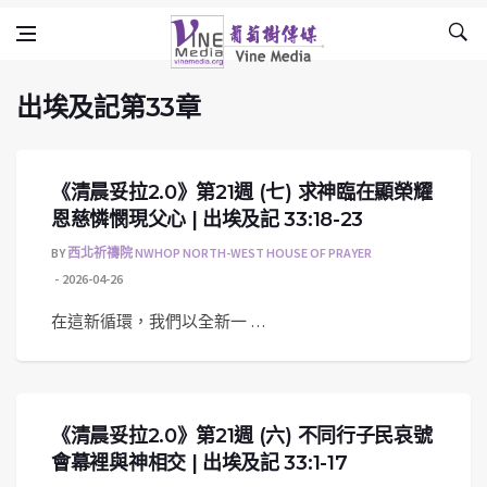
出埃及記第33章
Skip to content
Vine Media
葡萄樹傳媒
出埃及記第33章
《清晨妥拉2.0》第21週 (七) 求神臨在顯榮耀
恩慈憐憫現父心 | 出埃及記 33:18-23
BY
西北祈禱院 NWHOP NORTH-WEST HOUSE OF PRAYER
2026-04-26
在這新循環，我們以全新一 …
《清晨妥拉2.0》第21週 (六) 不同行子民哀號
會幕裡與神相交 | 出埃及記 33:1-17