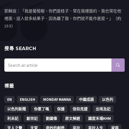
耶穌說：「我是葡萄樹、你們是枝子．常在我裡面的、我也常在他
裡面、這人就多結果子．因為離了我、你們就不能作甚麼。」（約
15:5）
搜㝷 SEARCH
標籤
EN
ENGLISH
MONDAY MANNA
中國成語
以色列
以色列新聞
你累了嗎
保捷
信仰見證
出埃及記
利未記
創世記
劉國偉
原文解經
國度禾場KHM
天人之聲
天堂
奇妙的創造
妥拉
妥拉人生
家庭