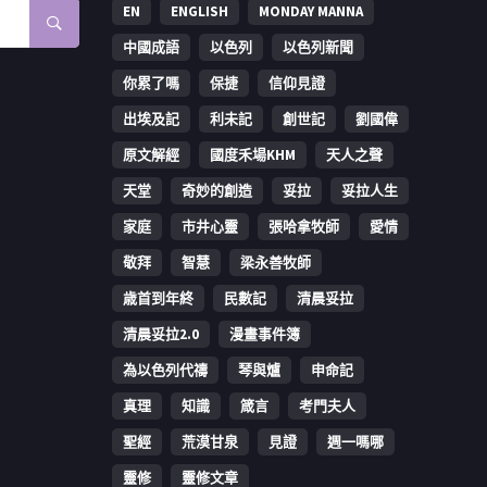
EN
ENGLISH
MONDAY MANNA
中國成語
以色列
以色列新聞
你累了嗎
保捷
信仰見證
出埃及記
利未記
創世記
劉國偉
原文解經
國度禾場KHM
天人之聲
天堂
奇妙的創造
妥拉
妥拉人生
家庭
市井心靈
張哈拿牧師
愛情
敬拜
智慧
梁永善牧師
歳首到年終
民數記
清晨妥拉
清晨妥拉2.0
漫畫事件簿
為以色列代禱
琴與爐
申命記
真理
知識
箴言
考門夫人
聖經
荒漠甘泉
見證
週一嗎哪
靈修
靈修文章