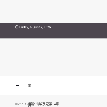
出埃及記第14章
Skip to content
Friday, August 7, 2026
主
Vine Media
葡萄樹傳媒
Home
標籤:
出埃及記第14章
頁