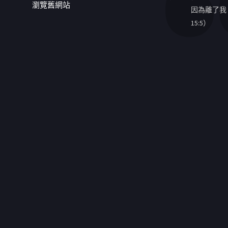
瀏覽舊網站
因為離了我
15:5）