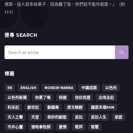
裡面、這人就多結果子．因為離了我、你們就不能作甚麼。」（約
15:5）
搜㝷 SEARCH
標籤
EN
ENGLISH
MONDAY MANNA
中國成語
以色列
以色列新聞
你累了嗎
保捷
信仰見證
出埃及記
利未記
創世記
劉國偉
原文解經
國度禾場KHM
天人之聲
天堂
奇妙的創造
妥拉
妥拉人生
家庭
市井心靈
張哈拿牧師
愛情
敬拜
智慧