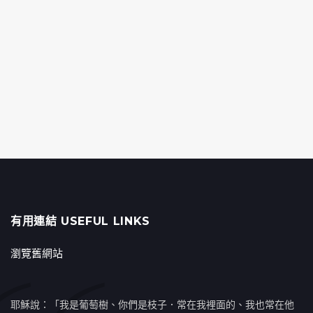
有用連結 USEFUL LINKS
瀏覽舊網站
耶穌說：「我是葡萄樹、你們是枝子．常在我裡面的、我也常在他