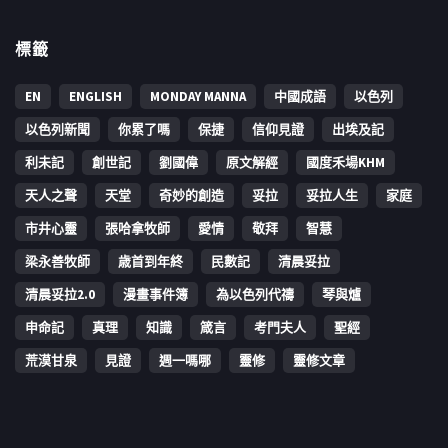
標籤
EN
ENGLISH
MONDAY MANNA
中國成語
以色列
以色列新聞
你累了嗎
保捷
信仰見證
出埃及記
利未記
創世記
劉國偉
原文解經
國度禾場KHM
天人之聲
天堂
奇妙的創造
妥拉
妥拉人生
家庭
市井心靈
張哈拿牧師
愛情
敬拜
智慧
梁永善牧師
歳首到年終
民數記
清晨妥拉
清晨妥拉2.0
漫畫事件簿
為以色列代禱
琴與爐
申命記
真理
知識
箴言
考門夫人
聖經
荒漠甘泉
見證
週一嗎哪
靈修
靈修文章