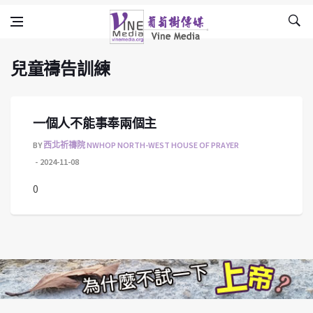
兒童禱告訓練
Skip to content
Vine Media
葡萄樹傳媒
兒童禱告訓練
一個人不能事奉兩個主
BY
西北祈禱院 NWHOP NORTH-WEST HOUSE OF PRAYER
2024-11-08
0