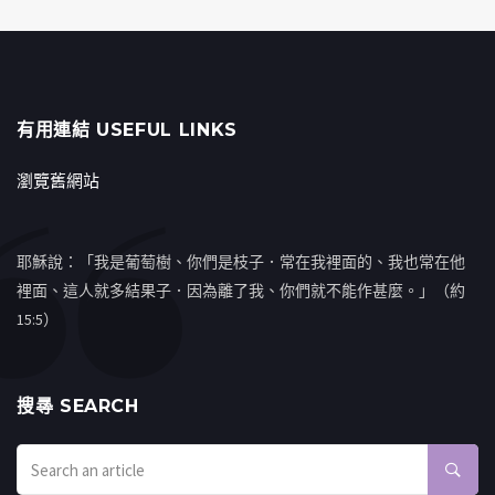
有用連結 USEFUL LINKS
瀏覽舊網站
耶穌說：「我是葡萄樹、你們是枝子．常在我裡面的、我也常在他
裡面、這人就多結果子．因為離了我、你們就不能作甚麼。」（約
15:5）
搜㝷 SEARCH