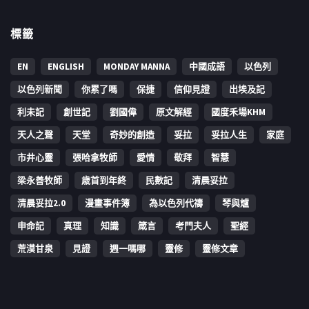
標籤
EN
ENGLISH
MONDAY MANNA
中國成語
以色列
以色列新聞
你累了嗎
保捷
信仰見證
出埃及記
利未記
創世記
劉國偉
原文解經
國度禾場KHM
天人之聲
天堂
奇妙的創造
妥拉
妥拉人生
家庭
市井心靈
張哈拿牧師
愛情
敬拜
智慧
梁永善牧師
歳首到年終
民數記
清晨妥拉
清晨妥拉2.0
漫畫事件簿
為以色列代禱
琴與爐
申命記
真理
知識
箴言
考門夫人
聖經
荒漠甘泉
見證
週一嗎哪
靈修
靈修文章