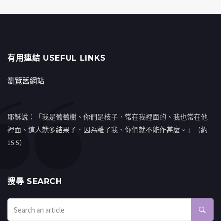
有用連結 USEFUL LINKS
瀏覽舊網站
耶穌說：「我是葡萄樹、你們是枝子．常在我裡面的、我也常在他
裡面、這人就多結果子．因為離了我、你們就不能作甚麼。」（約
15:5）
搜㝷 SEARCH