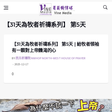
【31天為牧者祈禱系列】 第5天
Skip to content
Vine Media
葡萄樹傳媒
【31天為牧者祈禱系列】 第5天
【31天為牧者祈禱系列】 第5天 | 給牧者領袖
有一顆對上帝饑渴的心
BY
西北祈禱院 NWHOP NORTH-WEST HOUSE OF PRAYER
2025-12-17
0