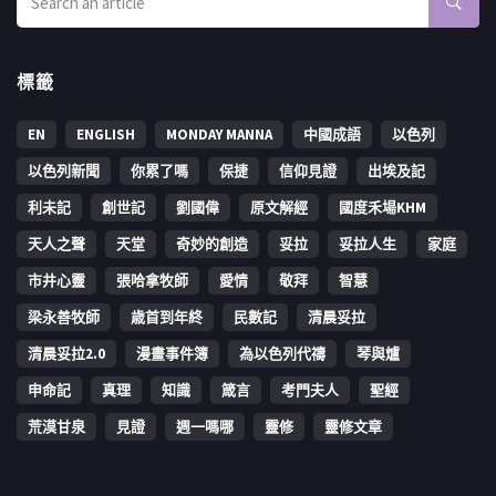
標籤
EN
ENGLISH
MONDAY MANNA
中國成語
以色列
以色列新聞
你累了嗎
保捷
信仰見證
出埃及記
利未記
創世記
劉國偉
原文解經
國度禾場KHM
天人之聲
天堂
奇妙的創造
妥拉
妥拉人生
家庭
市井心靈
張哈拿牧師
愛情
敬拜
智慧
梁永善牧師
歳首到年終
民數記
清晨妥拉
清晨妥拉2.0
漫畫事件簿
為以色列代禱
琴與爐
申命記
真理
知識
箴言
考門夫人
聖經
荒漠甘泉
見證
週一嗎哪
靈修
靈修文章