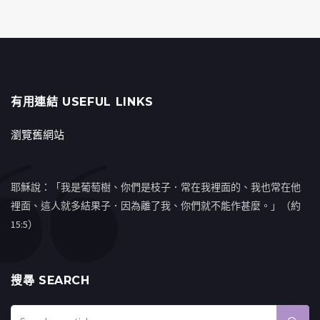
有用連結 USEFUL LINKS
瀏覽舊網站
耶穌說：「我是葡萄樹、你們是枝子．常在我裡面的、我也常在他
裡面、這人就多結果子．因為離了我、你們就不能作甚麼。」（約
15:5）
搜㝷 SEARCH