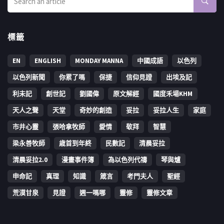
標籤
EN
ENGLISH
MONDAY MANNA
中國成語
以色列
以色列新聞
你累了嗎
保捷
信仰見證
出埃及記
利未記
創世記
劉國偉
原文解經
國度禾場KHM
天人之聲
天堂
奇妙的創造
妥拉
妥拉人生
家庭
市井心靈
張哈拿牧師
愛情
敬拜
智慧
梁永善牧師
歳首到年終
民數記
清晨妥拉
清晨妥拉2.0
漫畫事件簿
為以色列代禱
琴與爐
申命記
真理
知識
箴言
考門夫人
聖經
荒漠甘泉
見證
週一嗎哪
靈修
靈修文章