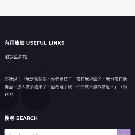
有用連結 USEFUL LINKS
瀏覽舊網站
耶穌說：「我是葡萄樹、你們是枝子．常在我裡面的、我也常在他
裡面、這人就多結果子．因為離了我、你們就不能作甚麼。」（約
15:5）
搜㝷 SEARCH