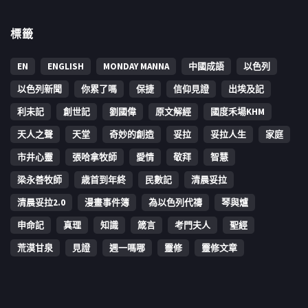
標籤
EN
ENGLISH
MONDAY MANNA
中國成語
以色列
以色列新聞
你累了嗎
保捷
信仰見證
出埃及記
利未記
創世記
劉國偉
原文解經
國度禾場KHM
天人之聲
天堂
奇妙的創造
妥拉
妥拉人生
家庭
市井心靈
張哈拿牧師
愛情
敬拜
智慧
梁永善牧師
歳首到年終
民數記
清晨妥拉
清晨妥拉2.0
漫畫事件簿
為以色列代禱
琴與爐
申命記
真理
知識
箴言
考門夫人
聖經
荒漠甘泉
見證
週一嗎哪
靈修
靈修文章