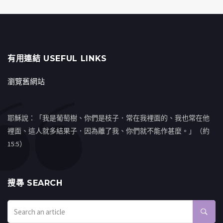
有用連結 USEFUL LINKS
瀏覽舊網站
耶穌說：「我是葡萄樹、你們是枝子．常在我裡面的、我也常在他
裡面、這人就多結果子．因為離了我、你們就不能作甚麼。」（約
15:5）
搜㝷 SEARCH