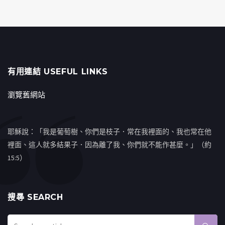
有用連結 USEFUL LINKS
瀏覽舊網站
耶穌說：「我是葡萄樹、你們是枝子．常在我裡面的、我也常在他
裡面、這人就多結果子．因為離了我、你們就不能作甚麼。」（約
15:5）
搜㝷 SEARCH