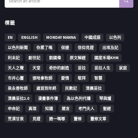
標籤
EN
ENGLISH
MONDAY MANNA
中國成語
以色列
以色列新聞
你累了嗎
保捷
信仰見證
出埃及記
利未記
創世記
劉國偉
原文解經
國度禾場KHM
天人之聲
天堂
奇妙的創造
妥拉
妥拉人生
家庭
市井心靈
張哈拿牧師
愛情
敬拜
智慧
梁永善牧師
歳首到年終
民數記
清晨妥拉
清晨妥拉2.0
漫畫事件簿
為以色列代禱
琴與爐
申命記
真理
知識
箴言
考門夫人
聖經
荒漠甘泉
見證
週一嗎哪
靈修
靈修文章