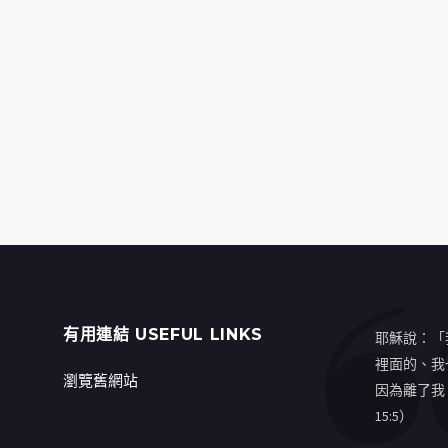
有用連結 USEFUL LINKS
耶穌說：「
裡面的、我
瀏覽舊網站
因為離了我
15:5）