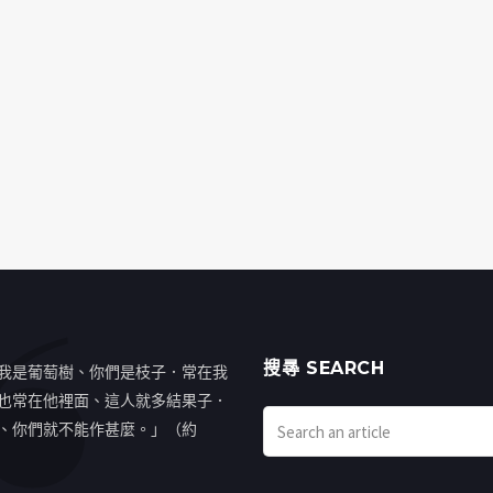
搜㝷 SEARCH
我是葡萄樹、你們是枝子．常在我
也常在他裡面、這人就多結果子．
、你們就不能作甚麼。」（約