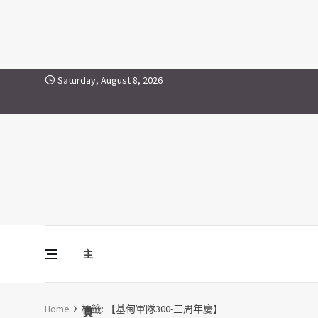
【基甸軍隊300-三周年慶】
Skip to content
Saturday, August 8, 2026
主
Vine Media
葡萄樹傳媒
Home
標籤:
【基甸軍隊300-三周年慶】
頁