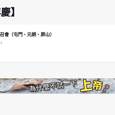
年慶】
界神召會（屯門、元朗、屏山）
11