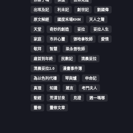
出埃及記
利未記
創世記
劉國偉
原文解經
國度禾場KHM
天人之聲
天堂
奇妙的創造
妥拉
妥拉人生
家庭
市井心靈
張哈拿牧師
愛情
敬拜
智慧
梁永善牧師
歳首到年終
民數記
清晨妥拉
清晨妥拉2.0
漫畫事件簿
為以色列代禱
琴與爐
申命記
真理
知識
箴言
考門夫人
聖經
荒漠甘泉
見證
週一嗎哪
靈修
靈修文章