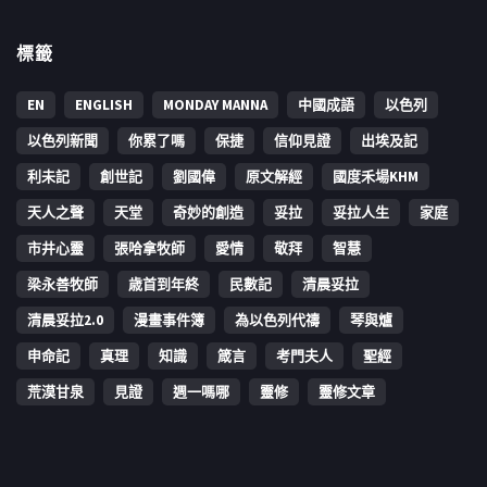
標籤
EN
ENGLISH
MONDAY MANNA
中國成語
以色列
以色列新聞
你累了嗎
保捷
信仰見證
出埃及記
利未記
創世記
劉國偉
原文解經
國度禾場KHM
天人之聲
天堂
奇妙的創造
妥拉
妥拉人生
家庭
市井心靈
張哈拿牧師
愛情
敬拜
智慧
梁永善牧師
歳首到年終
民數記
清晨妥拉
清晨妥拉2.0
漫畫事件簿
為以色列代禱
琴與爐
申命記
真理
知識
箴言
考門夫人
聖經
荒漠甘泉
見證
週一嗎哪
靈修
靈修文章