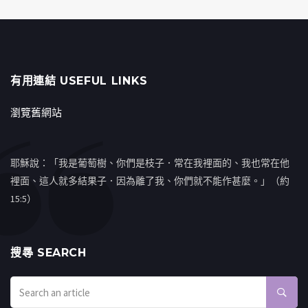
有用連結 USEFUL LINKS
瀏覽舊網站
耶穌說：「我是葡萄樹、你們是枝子．常在我裡面的、我也常在他
裡面、這人就多結果子．因為離了我、你們就不能作甚麼。」（約
15:5）
搜㝷 SEARCH