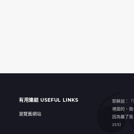
有用連結 USEFUL LINKS
耶穌說：「
裡面的、我
瀏覽舊網站
因為離了我
15:5）