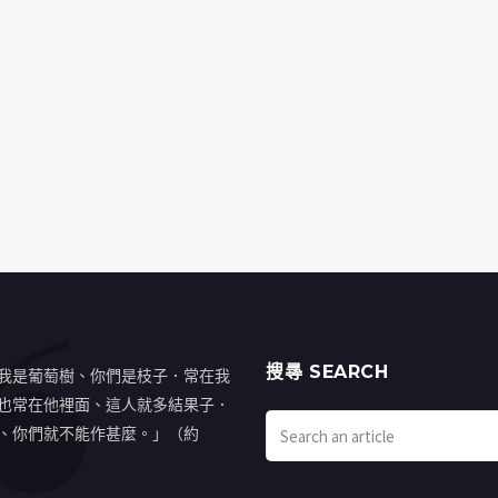
搜㝷 SEARCH
我是葡萄樹、你們是枝子．常在我
也常在他裡面、這人就多結果子．
、你們就不能作甚麼。」（約