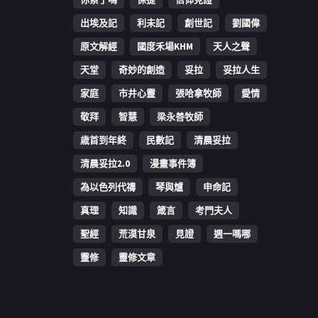
出埃及記
利未記
創世記
劉國偉
原文解經
國度禾場KHM
天人之聲
天堂
奇妙的創造
妥拉
妥拉人生
家庭
市井心靈
張哈拿牧師
愛情
敬拜
智慧
梁永善牧師
歳首到年終
民數記
清晨妥拉
清晨妥拉2.0
漫畫事件簿
為以色列代禱
琴與爐
申命記
真理
知識
箴言
考門夫人
聖經
荒漠甘泉
見證
週一嗎哪
靈修
靈修文章