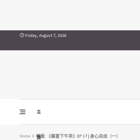
《屬靈下午茶》EP 17 | 身心自
Skip to content
Friday, August 7, 2026
主
Vine Media
葡萄樹傳媒
Home
標籤:
《屬靈下午茶》EP 17 | 身心自由（一）
頁