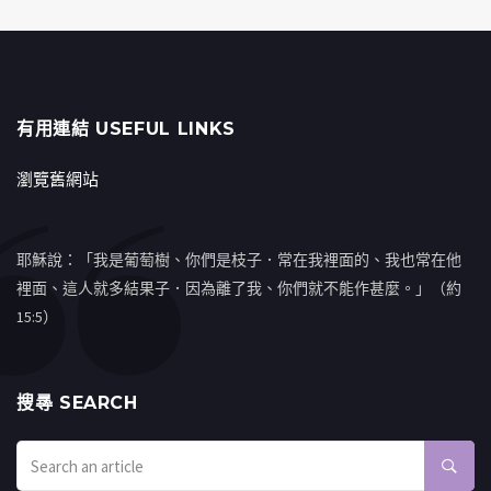
有用連結 USEFUL LINKS
瀏覽舊網站
耶穌說：「我是葡萄樹、你們是枝子．常在我裡面的、我也常在他
裡面、這人就多結果子．因為離了我、你們就不能作甚麼。」（約
15:5）
搜㝷 SEARCH