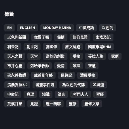
標籤
EN
ENGLISH
MONDAY MANNA
中國成語
以色列
以色列新聞
你累了嗎
保捷
信仰見證
出埃及記
利未記
創世記
劉國偉
原文解經
國度禾場KHM
天人之聲
天堂
奇妙的創造
妥拉
妥拉人生
家庭
市井心靈
張哈拿牧師
愛情
敬拜
智慧
梁永善牧師
歳首到年終
民數記
清晨妥拉
清晨妥拉2.0
漫畫事件簿
為以色列代禱
琴與爐
申命記
真理
知識
箴言
考門夫人
聖經
荒漠甘泉
見證
週一嗎哪
靈修
靈修文章