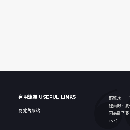
有用連結 USEFUL LINKS
耶穌說：「
裡面的、我
瀏覽舊網站
因為離了我
15:5）