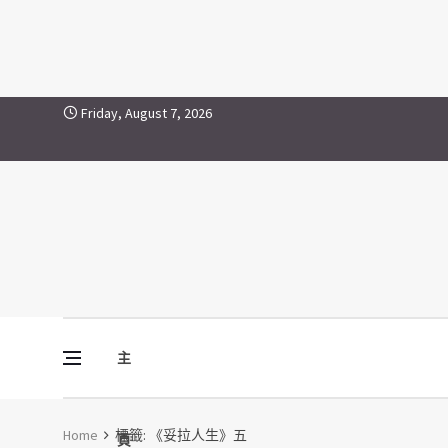
《妥拉人生》五
Skip to content
Friday, August 7, 2026
主
Vine Media
葡萄樹傳媒
Home
標籤:
《妥拉人生》五
頁