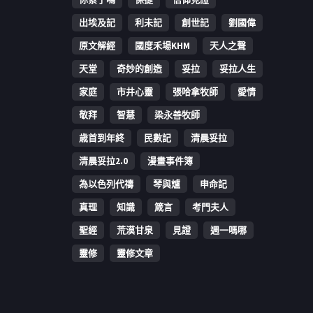
出埃及記
利未記
創世記
劉國偉
原文解經
國度禾場KHM
天人之聲
天堂
奇妙的創造
妥拉
妥拉人生
家庭
市井心靈
張哈拿牧師
愛情
敬拜
智慧
梁永善牧師
歳首到年終
民數記
清晨妥拉
清晨妥拉2.0
漫畫事件簿
為以色列代禱
琴與爐
申命記
真理
知識
箴言
考門夫人
聖經
荒漠甘泉
見證
週一嗎哪
靈修
靈修文章