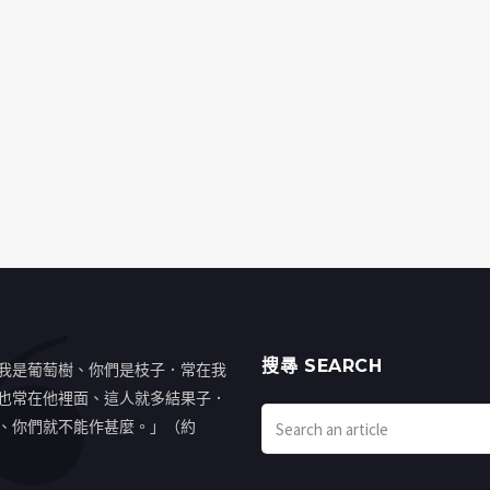
搜㝷 SEARCH
我是葡萄樹、你們是枝子．常在我
也常在他裡面、這人就多結果子．
、你們就不能作甚麼。」（約