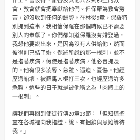
作工。當彼得、雅各及其他人去到那些的教
會，教會就會把奉獻給他們。但保羅為教會勞
苦，卻沒收到任何的酬勞。在林後9章，保羅特
別提到這事，我相信保羅在那個時候已不需要
別人的奉獻了。你們都知道保羅沒有婚娶過，
我想他要說出來，是因為沒有人供給他，然而
彼得則已結了婚。保羅所說的那一根刺，並不
是指著疾病，假使是指著疾病，他必會提及
的。他有很多凌辱、急難、逼迫、憂傷。他經
歷過船壞、被羅馬人棍打三次，也經歷過許多
急難，這些的日子就是被他稱之為「肉體上的
一根刺」。
讓我們再回到使徒行傳20章23節：「但知道聖
靈在各城裡向我指證、說、有捆鎖與患難等待
我。」