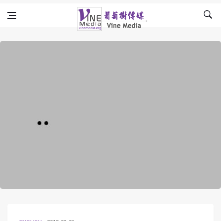
Skip to content
Vine Media
葡萄樹傳媒