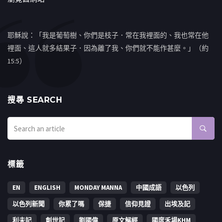
耶穌說：「我是葡萄樹、你們是枝子．常在我裡面的、我也常在他
裡面、這人就多結果子．因為離了我、你們就不能作甚麼。」（約
15:5）
搜㝷 SEARCH
標籤
EN
ENGLISH
MONDAY MANNA
中國成語
以色列
以色列新聞
你累了嗎
保捷
信仰見證
出埃及記
利未記
創世記
劉國偉
原文解經
國度禾場KHM