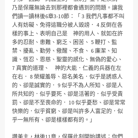
乃是保羅無論去到那裡都會遇到的問題。讓我
們讀一讀林後6章3-10節：「 3 我們凡事都不叫
人有妨礙、免得這職分被人毀謗． 4 反倒在各
樣的事上、表明自己是 神的用人、就如在許
多的忍耐、患難、窮乏、困苦、 5 鞭打、監
禁、擾亂、勤勞、儆醒、不食、 6 廉潔、知
識、恆忍、恩慈、聖靈的感化、無偽的愛心、
7 真實的道理、 神的大能．仁義的兵器在左
在右． 8 榮耀羞辱、惡名美名．似乎是誘惑人
的、卻是誠實的． 9 似乎不為人所知、卻是人
所共知的．似乎要死、卻是活著的．似乎受責
罰、卻是不至喪命的． 10 似乎憂愁、卻是常常
快樂的．似乎貧窮、卻是叫許多人富足的．似
乎一無所有、卻是樣樣都有的。」
讚美主，林後11章，保羅此刻開始講述：你們