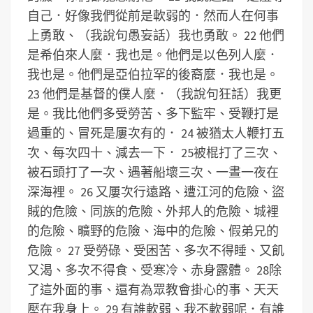
自己．好像我們從前是軟弱的．然而人在何事
上勇敢、（我說句愚妄話）我也勇敢。 22 他們
是希伯來人麼．我也是。他們是以色列人麼．
我也是。他們是亞伯拉罕的後裔麼．我也是。
23 他們是基督的僕人麼．（我說句狂話）我更
是。我比他們多受勞苦、多下監牢、受鞭打是
過重的、冒死是屢次有的． 24 被猶太人鞭打五
次、每次四十、減去一下． 25被棍打了三次、
被石頭打了一次、遇著船壞三次、一晝一夜在
深海裡。 26 又屢次行遠路、遭江河的危險、盜
賊的危險、同族的危險、外邦人的危險、城裡
的危險、曠野的危險、海中的危險、假弟兄的
危險。 27 受勞碌、受困苦、多次不得睡、又飢
又渴、多次不得食、受寒冷、赤身露體。 28除
了這外面的事、還有為眾教會掛心的事、天天
壓在我身上。 29 有誰軟弱、我不軟弱呢．有誰