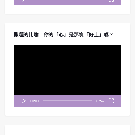
撒種的比喻｜你的「心」是那塊「好土」嗎？
視
訊
播
放
器
00:00
02:47