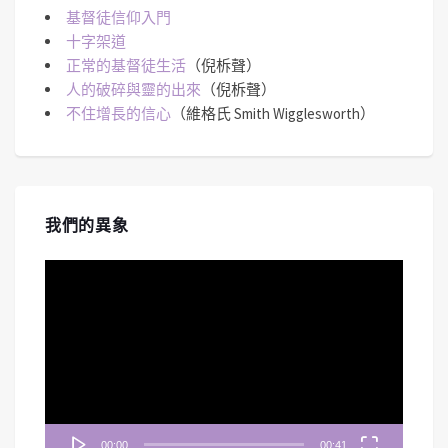
基督徒信仰入門
十字架道
正常的基督徒生活
（倪柝聲）
人的破碎與靈的出來
（倪柝聲）
不住增長的信心
（維格氏 Smith Wigglesworth）
我們的異象
視
訊
播
放
器
00:00
00:41