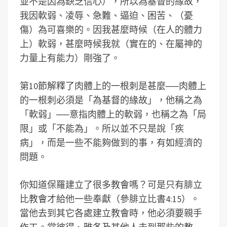
並不是因為缺乏信心），所以為基督的緣故，
我因軟弱、凌辱、急難、逼迫、困苦、（憂
傷）為可喜樂的。因我甚麼時候（在人的體力
上）軟弱，甚麼時候我就（實在的、在屬神的
力量上有能力）剛強了。
第10節解釋了肉體上的一根刺是甚麼──肉體上
的一根刺必須是「為基督的緣故」，他稱之為
「軟弱」──意指肉體上的軟弱，也稱之為「局
限」或「不能為」。所以並不只是說「疾
病」，而是一些不能夠做到的事，有如經濟的
問題。
你知道保羅建立了很多教會嗎？可是只有腓立
比教會才給他一些奉獻（參腓立比書4:15）。
當他去到其它各處建立教會時，他必須要親手