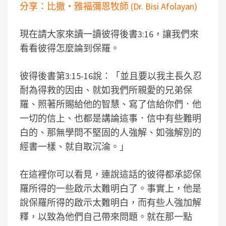
分享：比撒‧雅福彌恩牧師 (Dr. Bisi Afolayan)
現在請大家來讀一讀彼得後書3:16，讓我們來
看看彼得怎麼論到保羅。
彼得後書第3:15-16說：「並且要以我主長久忍
耐為得救的因由、就如我們所親愛的兄弟保
羅、照著所賜給他的智慧、寫了信給你們．他
一切的信上、也都是講論這事．信中有些難明
白的、那無學問不堅固的人強解、如強解別的
經書一樣、就自取沉淪。」
在這裡你可以看見，連說這話的彼得都承認保
羅所得的一些啟示太難明白了。事實上，他是
說保羅所得的啟示太難明白，而有些人強加解
釋，以致為他們自己帶來問題。就在那一點