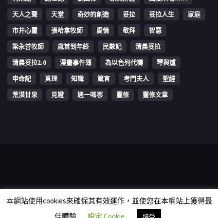
天人之聲
天堂
奇妙的創造
妥拉
妥拉人生
家庭
市井心靈
張哈拿牧師
愛情
敬拜
智慧
梁永善牧師
歳首到年終
民數記
清晨妥拉
清晨妥拉2.0
漫畫事件簿
為以色列代禱
琴與爐
申命記
真理
知識
箴言
考門夫人
聖經
荒漠甘泉
見證
週一嗎哪
靈修
靈修文章
Copyright © 2006-2026 The Vine Media Organization Limited. All
本網站使用cookies來確保其有效運作，並使您在本網站上獲得最
rights reserved.
佳體驗
設定 Cookie
接受