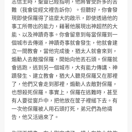
志信主時，聖靈已經指明，他將會受許多的苦
難（我會從經文裡告訴你）。但聽好，你會發
現即使保羅得了這麼大的啟示，即使透過他的
事工所帶出的能力，藉著他展現出神超然的大
能、以及神蹟奇事。你會留意到每當保羅到一
個城市去傳道，神蹟奇事就會發生，他就會建
立一間教會，當他完成後，猶太人就會來到，
煽動人去敵擋保羅，開始向他丟石頭。保羅就
會逃跑，逃到另一個城市，大有能力傳講、神
蹟發生、建立教會，猶大人聽見保羅又在那裡
了，他們又會走到那裡，煽動人去敵對保羅，
也想殺死保羅。事實上，保羅在逃難時，甚至
有人要從窗戶中，把他放在筐子裡縋下去。有
一次他保羅被人用石頭打死，弟兄們為他禱
告，他又活過來了。