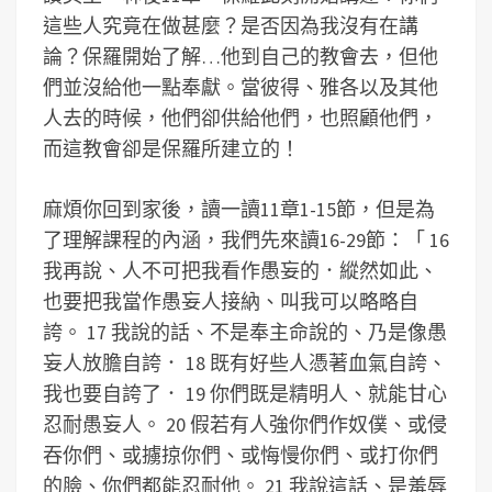
這些人究竟在做甚麼？是否因為我沒有在講
論？保羅開始了解…他到自己的教會去，但他
們並沒給他一點奉獻。當彼得、雅各以及其他
人去的時候，他們卻供給他們，也照顧他們，
而這教會卻是保羅所建立的！
麻煩你回到家後，讀一讀11章1-15節，但是為
了理解課程的內涵，我們先來讀16-29節：「 16
我再說、人不可把我看作愚妄的．縱然如此、
也要把我當作愚妄人接納、叫我可以略略自
誇。 17 我說的話、不是奉主命說的、乃是像愚
妄人放膽自誇． 18 既有好些人憑著血氣自誇、
我也要自誇了． 19 你們既是精明人、就能甘心
忍耐愚妄人。 20 假若有人強你們作奴僕、或侵
吞你們、或擄掠你們、或悔慢你們、或打你們
的臉、你們都能忍耐他。 21 我說這話、是羞辱