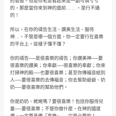
的管道。但是你老是看起來是一副可憐兮兮
的，那麼當你來到神的面前… …，是行不通
的！
所以，在你的禱告生活、讚美生活、服侍
神…，不管是哪一個方面，你一定要行在喜樂
的平台上。這樣子懂不懂？
你的禱告──是很喜樂的禱告；你讚美神──要
很喜樂的讚美；你奉獻──很喜樂的奉獻；你來
打掃神的殿──也要很喜樂；甚至你傳福音給別
人──要很喜樂的去傳福音；你去幫助爺爺、奶
奶──要很喜樂的幫助他們。
你是奶奶、姥姥嗎？要很喜樂！包括你服侍兒
童──要很喜樂；不管你做什麼，在神的國度
裡，一定要具備「喜樂」──它是必要的！