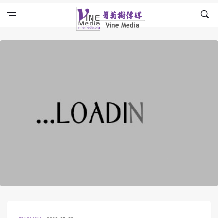
Skip to content
Vine Media
葡萄樹傳媒