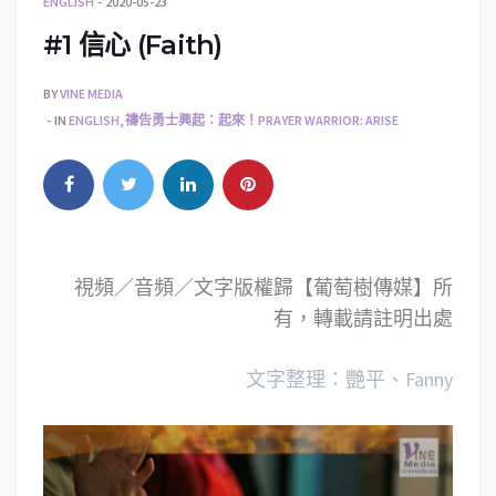
ENGLISH
2020-05-23
#1 信心 (Faith)
BY
VINE MEDIA
IN
ENGLISH
,
禱告勇士興起：起來！PRAYER WARRIOR: ARISE
視頻／音頻／文字版權歸【葡萄樹傳媒】所
有，轉載請註明出處
文字整理：艷平、Fanny