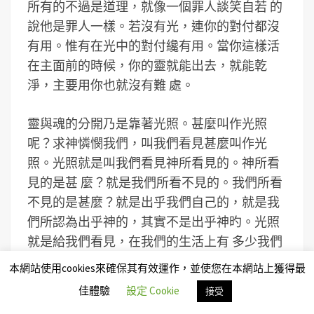
所有的不過是道理，就像一個罪人談笑自若 的
說他是罪人一樣。若沒有光，連你的對付都沒
有用。惟有在光中的對付纔有用。當你這樣活
在主面前的時候，你的靈就能出去，就能乾
淨，主要用你也就沒有難 處。
靈與魂的分開乃是靠著光照。甚麼叫作光照
呢？求神憐憫我們，叫我們看見甚麼叫作光
照。光照就是叫我們看見神所看見的。神所看
見的是甚 麼？就是我們所看不見的。我們所看
不見的是甚麼？就是出乎我們自己的，就是我
們所認為出乎神的，其實不是出乎神旳。光照
就是給我們看見，在我們的生活上有 多少我們
認為是出乎神的，事實上都是出乎我們自己
本網站使用cookies來確保其有效運作，並使您在本網站上獲得最
的。光照就是叫我們看見：有多少本來我們以
佳體驗
設定 Cookie
接受
為是行的，今天都變作不行了；本來我們以為