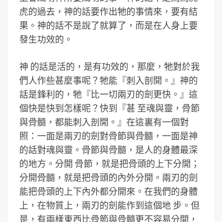
虎的過去，神的話要作出牠的事情來，要有結
果。神的話不是說了就算了，而是在人身上要
發生功效的。
神 的話是活的，是有功效的，那麼，牠對於我
們人作些甚麼事呢？牠能『刺入剖開。』神的
話是鋒利的，牠『比一切兩刃的劍更快。』這
個快是快到怎樣呢？快到『甚 至魂與靈，骨節
與骨髓，都能刺入剖開。』在這裏有一個對
照：一面是兩刃的劍對骨節與骨髓，一面是神
的話對魂與靈。骨節與骨髓，是人的身體最深
的地方。分開 骨節，就是把骨頭的上下分開；
分開骨髓，就是把骨頭的內外分開。兩刃的劍
能把骨頭的上下內外都分開來。在我們的身體
上，在物質上，兩刃的劍能作到這個地 步。但
是，有兩樣東西比骨節與骨髓更不容易分開，