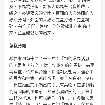
靈的管治是多過於聖 靈的啟示。我們是講經
歷，不是講道理。許多人都是管治多於啟示。
總之，靈與魂必須分開，裏面的人與外面的人
必須分開，外面的人必須完全打破，完全粉
碎，完 全分開。這樣，你的靈纔能自由的出
來，並且能乾淨的出來。
怎樣分開
希伯來四章十二至十三節：『神的道是活潑
的，是有功效 的，比一切兩刃的劍更快，甚至
魂與靈，骨節與骨髓，都能剌入剖開，連心中
的思念和主意，都能辨明。並且被造的，沒有
一樣在祂面前不顯然的；原來萬物，在那 與我
們有關係的主眼前，都是赤露敞開的。』第十
二節的『道』也可以譯作『話，』在希臘文裏
是『勞高斯』（）十三節的『關係，』在希臘