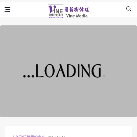
Skip to content
Vine Media
葡萄樹傳媒