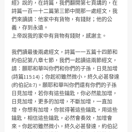
經》說的，在詩篇，我們翻開第七頁講的，在
詩篇一百一十二篇第三節中間那一處經文，我
們來讀請：他家中有貨物，有錢財；他的公
義，存到永遠。
上帝說我的家中有貨物有錢財，感謝主。
我們讀最後兩處經文，詩篇一一五篇十四節和
約伯記第八章七節，我們一起讀這兩節經文，
請：願耶和華叫你們和你們的子孫，日見加增
(詩篇115:14)；你起初雖然微小，終久必甚發達
(約伯記8:7)。願耶和華叫你們還有你們的子孫
日見加增，若你有這些鑰匙，你必然能加增，
日見加增，更多的加增，不斷加增，一直加
增，你想有加增，你就得著這些鑰匙，用這些
鑰匙，相信這些鑰匙，必然會奏效，加增會
來。你起初雖然微小，終久必甚發達，約伯記