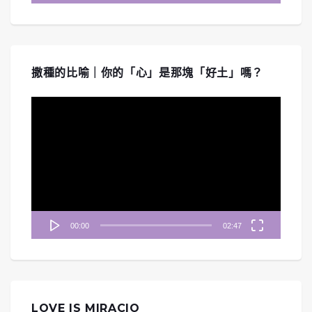
撒種的比喻｜你的「心」是那塊「好土」嗎？
視
訊
播
放
器
00:00
02:47
LOVE IS MIRACIO