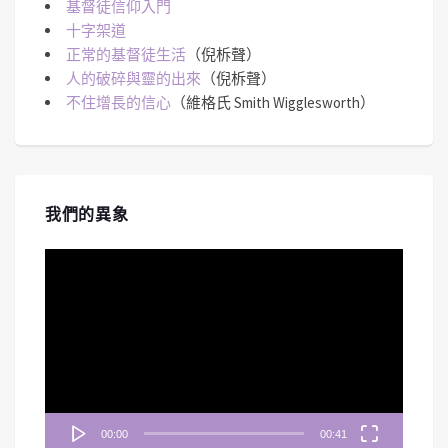
基督徒信仰入門
十字架道
正常的基督徒生活
（倪柝聲）
人的破碎與靈的出來
（倪柝聲）
不住增長的信心
（維格氏 Smith Wigglesworth）
我們的異象
視
訊
播
放
器
00:00
00:41