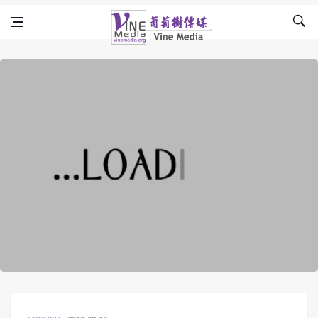
Skip to content
Vine Media
葡萄樹傳媒