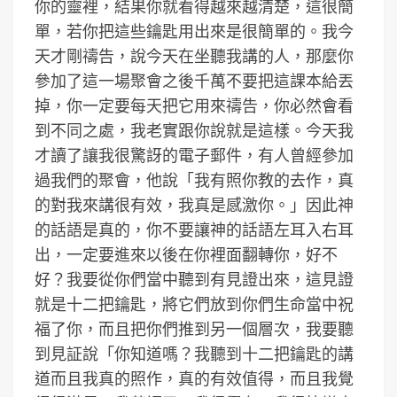
你的靈裡，結果你就看得越來越清楚，這很簡
單，若你把這些鑰匙用出來是很簡單的。我今
天才剛禱告，說今天在坐聽我講的人，那麼你
參加了這一場聚會之後千萬不要把這課本給丟
掉，你一定要每天把它用來禱告，你必然會看
到不同之處，我老實跟你說就是這樣。今天我
才讀了讓我很驚訝的電子郵件，有人曾經參加
過我們的聚會，他說「我有照你教的去作，真
的對我來講很有效，我真是感激你。」因此神
的話語是真的，你不要讓神的話語左耳入右耳
出，一定要進來以後在你裡面翻轉你，好不
好？我要從你們當中聽到有見證出來，這見證
就是十二把鑰匙，將它們放到你們生命當中祝
福了你，而且把你們推到另一個層次，我要聽
到見証說「你知道嗎？我聽到十二把鑰匙的講
道而且我真的照作，真的有效值得，而且我覺