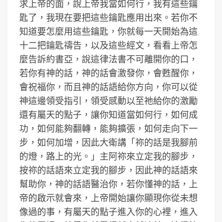
求上帝的面，說上帝我當如何行，我有這些鑰
匙了，我現在要把這些鑰匙應用出來。若你不
知道要怎麼用這些鑰匙，你就每一天開始為這
十二把鑰匙禱告，以及這些經文，看看上帝怎
麼告訴約書亞，說這律法書不可離開你的口，
若你有神的話，神的話會激發你，會甦醒你，
會祝福你，而且神的話語給你方向，你可以從
神這邊領受指引，領受感動以至祂給你的激勵
還有屬天的點子，讓你知道當如何行，如何成
功，如何能夠翻轉，能夠擴張，如何走向下一
步，如何加增，因此大衛講「祢的話是我腳前
的燈，路上的光。」主阿祢來立定我的腳步，
按祢的話語來立定我的腳步，因此神的話語來
幫助你，神的話語醫治你，若你懂神的話，上
帝的啟示就會來，上帝開始讓你顯現你從未想
像過的事，有屬天的點子進入你的心裡，進入