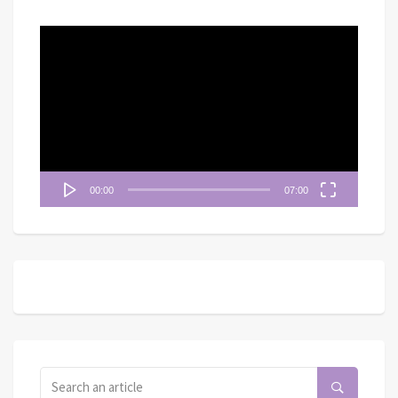
視
訊
播
放
器
00:00
07:00