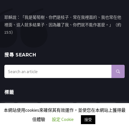
耶穌說：「我是葡萄樹、你們是枝子．常在我裡面的、我也常在他
裡面、這人就多結果子．因為離了我、你們就不能作甚麼。」（約
15:5）
搜㝷 SEARCH
標籤
EN
ENGLISH
MONDAY MANNA
中國成語
以色列
本網站使用cookies來確保其有效運作，並使您在本網站上獲得最
以色列新聞
你累了嗎
保捷
信仰見證
出埃及記
佳體驗
設定 Cookie
接受
利未記
創世記
劉國偉
原文解經
國度禾場KHM