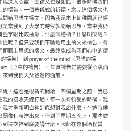
才能深入心靈。主禱文也是如此，很多時候我們
上的禱告、一個禮儀式的祈禱，念完這個禱文也
就開始思想主禱文，因為我還未上幼稚園就已經
可是當我到了大學的時候就開始思想，當中我仍
有些字眼比較抽象：什麼叫權柄？什麼叫榮耀？
捕捉呢？但只要我們不斷地用主禱文來禱告，有
們頭腦上思想的禱文，最終能成為我們心中的禱
口中的禱告） 到 prayer of the mind（思想的禱
he heart（心中的禱告）。 其實禱告是需要從心裏面
，來到我們天父爸爸的面前。
來說，這也是很新的開啟，四個星期之前，我已
把我的接收天線打通，每一次有領受的時候，我
，我才重新明白神到底想對我說什麼，在這時候
以圖像化表達出來，但到了星期五晚上，那些繪
索到這次神到底要講什麼。因此在整個過程當