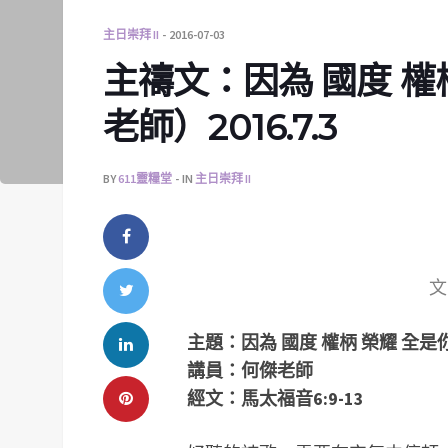
主日崇拜 II
2016-07-03
主禱文：因為 國度 權
老師）2016.7.3
BY
611靈糧堂
IN
主日崇拜 II
文
主題：因為 國度 權柄 榮耀 全是
講員：何傑老師
經文：馬太福音6:9-13