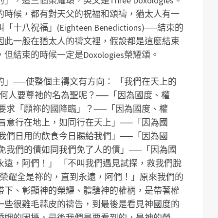
三個榮耀頌，英文是Three Doxologies。
的時候，都有對天父的祝福和頌禱，猶太人有一
」(Eighteen Benedictions)──結束的
因此一般在猶太人的禱文裡，假設都是這麼結束
結束的時候一定是Doxologies榮耀頌。
」──使整個主禱文有方向： 「我們在天上的
為何人要尊祂的名為聖呢？──「因為國度、權
要求「願祢的國降臨」？──「因為國度、權
旨意行在地上，如同行在天上」──「因為國
我們日用的飲食今日賜給我們」──「因為國
免我們的債如同我們免了人的債」──「因為國
永遠，阿們！」 「不叫我們遇見試探，救我們脫
、榮耀全是祢的，直到永遠，阿們！」原來我們的
帶下、彰顯神的榮耀、體驗神的權柄，是帶著權
一些很雞毛蒜皮的禱告，到最後是看見神國度的
婚姻的困擾，最後我們是要看到的，是神的榮