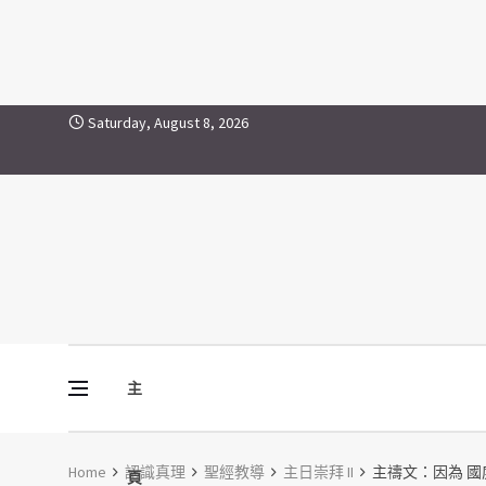
Skip to content
Saturday, August 8, 2026
主
Vine Media
葡萄樹傳媒
Home
認識真理
聖經教導
主日崇拜 II
主禱文：因為 國度
頁