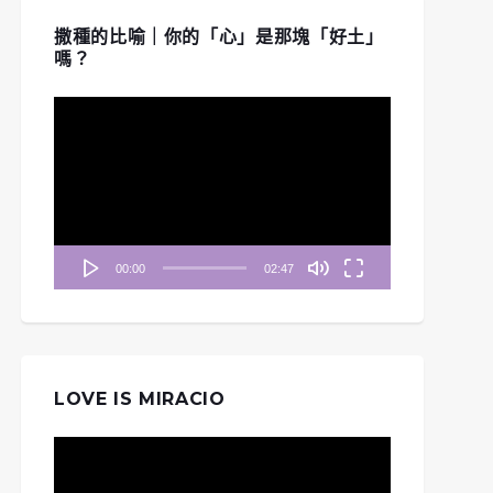
撒種的比喻｜你的「心」是那塊「好土」
嗎？
視
訊
播
放
器
00:00
02:47
LOVE IS MIRACIO
視
訊