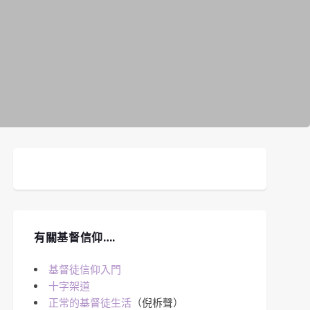
有關基督信仰….
基督徒信仰入門
十字架道
正常的基督徒生活
（倪柝聲）