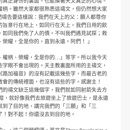
的真正身份的裏面。也能摸著天父真正的心情。
權柄。雖然大家都很熟悉這禱文，但仍然想大家
你們禱告要這樣說：我們在天上的父：願人都尊你
的旨意行在地上，如同行在天上。我們日用的飲
，如同我們免了人的債。不叫我們遇見試探；救
、榮耀，全是你的，直到永遠。阿們！ 」
、權柄、榮耀，全是你的…」等字。所以我今天
些字眼不會出現的。天主教裏面所用的主禱文，
《路加福音》的沒有記載這幾些字，而最古老的
教會的傳統裡面，也沒有這些的字。感謝主！
們的禱文缺乏這幾個字，我們就如同射箭失去方
所蹤，就好像我們去旅遊坐上了旅遊巴士，是永遠
就到了目的地，講完我們的「三願」和「三
了！對不起！你還沒去到目的地。