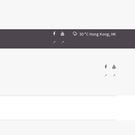
30 °C
Hong Kong, HK