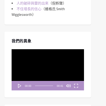
人的破碎與靈的出來
（倪柝聲）
不住增長的信心
（維格氏 Smith
Wigglesworth）
我們的異象
視
訊
播
放
器
00:00
00:41