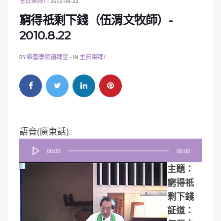
主日崇拜 I
2010-08-22
窮得祇剩下錢（伍渭文牧師）-
2010.8.22
BY
崇基學院禮拜堂
IN
主日崇拜 I
音
語音(廣東話):
訊
00:00
00:00
播
主題：
放
窮得祇
器
剩下錢
証道：