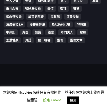
天人之聲
天堂
奇妙的創造
妥拉
妥拉人生
家庭
市井心靈
張哈拿牧師
愛情
敬拜
智慧
梁永善牧師
歳首到年終
民數記
清晨妥拉
清晨妥拉2.0
漫畫事件簿
為以色列代禱
琴與爐
申命記
真理
知識
箴言
考門夫人
聖經
荒漠甘泉
見證
週一嗎哪
靈修
靈修文章
Copyright © 2006-2026 The Vine Media Organization Limited. All
本網站使用cookies來確保其有效運作，並使您在本網站上獲得最
rights reserved.
佳體驗
設定 Cookie
接受