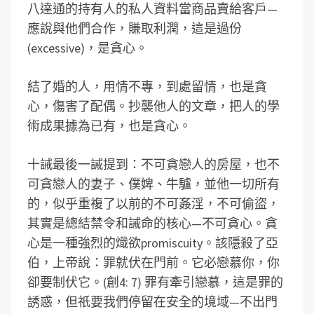
八達通的持有人的私人資料當商品賣給客戶—
應說與他們合作，賺取利潤，這是過份
(excessive)，是貪心。
結了婚的人，用情不專，到處留情，也是貪
心，傷害了配偶。抄襲他人的文章，把人的學
術成果據為已有，也是貪心。
十誡最後一誡提到：不可貪戀人的房屋，也不
可貪戀人的妻子、僕婢、牛驢，並他一切所有
的，似乎重複了以前的不可姦淫，不可偷盜，
其實是總結禁令和誡命的核心—不可貪心。貪
心是一種強烈的熾欲promiscuity。該隱殺了亞
伯，上帝說：罪就伏在門前。它必戀慕你，你
卻要制伏它。(創4: 7) 罪有牽引戀慕，這是罪的
誘惑，但祇要我們停留在安全的境域—不出門