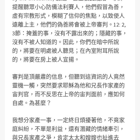
提醒聽眾小心防備法利賽人，他們假冒為善，
虛有宗教形式，模糊了信仰的焦點，以致使人
遠離上主，他們的偽善將會被上帝審判。12: 2,
3節：掩蓋的事，沒有不露出來的；隱藏的事，
沒有不被人知道的。因此，你們在暗中所說
的，將要在明處被人聽見；在內室附耳所說
的，將要在房上被人宣揚。
審判是頂嚴肅的信息，但聽到這資訊的人竟然
靈機一觸，突然要求耶穌為他和兄長作家產的
宙判官，而不反思在上帝的宙判面前，應如何
自處。為甚麼？
我想分家產一事，一定終日煩擾著他，不竟家
庭糾紛，不單是利益，還有潛藏的情緒牽引，
與兄長家產之爭，肯定太太和嫂嫂也扯進去