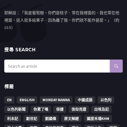
耶穌說：「我是葡萄樹、你們是枝子．常在我裡面的、我也常在他
裡面、這人就多結果子．因為離了我、你們就不能作甚麼。」（約
15:5）
搜㝷 SEARCH
標籤
EN
ENGLISH
MONDAY MANNA
中國成語
以色列
以色列新聞
你累了嗎
保捷
信仰見證
出埃及記
利未記
創世記
劉國偉
原文解經
國度禾場KHM