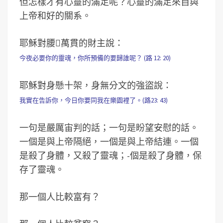
但怎樣才有心靈的滿足呢？心靈的滿足來自與
上帝和好的關系。
耶穌對腰萬貫的財主說：
今夜必要你的靈魂，你所預備的要歸誰呢？ (路 12: 20)
耶穌對身懸十架，身無分文的強盜說：
我實在告訴你，今日你要同我在樂園裡了。(路23: 43)
一句是嚴厲宙判的話；一句是盼望安慰的話。
一個是與上帝隔絕，一個是與上帝結連。一個
是殺了身體，又殺了靈魂；-個是殺了身體，保
存了靈魂。
那一個人比較富有？