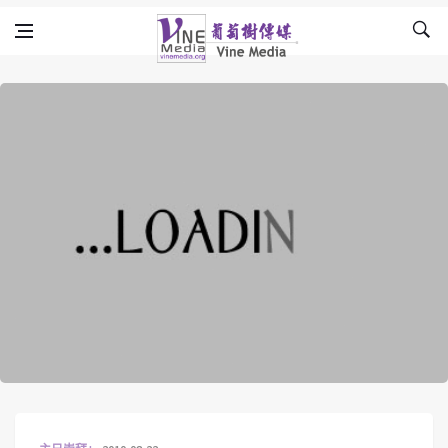
Skip to content
Vine Media
葡萄樹傳媒