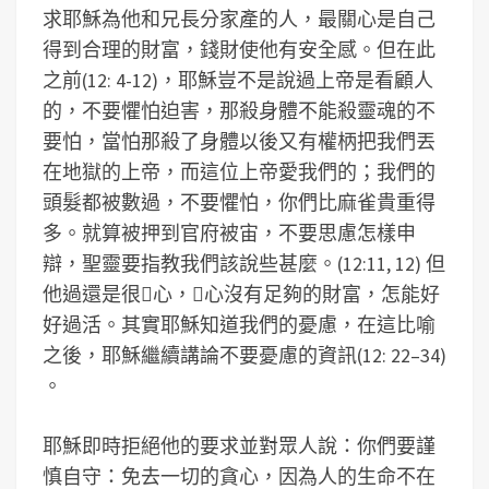
求耶穌為他和兄長分家產的人，最關心是自己
得到合理的財富，錢財使他有安全感。但在此
之前(12: 4-12)，耶穌豈不是說過上帝是看顧人
的，不要懼怕迫害，那殺身體不能殺靈魂的不
要怕，當怕那殺了身體以後又有權柄把我們丟
在地獄的上帝，而這位上帝愛我們的；我們的
頭髮都被數過，不要懼怕，你們比麻雀貴重得
多。就算被押到官府被宙，不要思慮怎樣申
辯，聖靈要指教我們該說些甚麼。(12:11, 12) 但
他過還是很心，心沒有足夠的財富，怎能好
好過活。其實耶穌知道我們的憂慮，在這比喻
之後，耶穌繼續講論不要憂慮的資訊(12: 22–34)
。
耶穌即時拒絕他的要求並對眾人說：你們要謹
慎自守：免去一切的貪心，因為人的生命不在