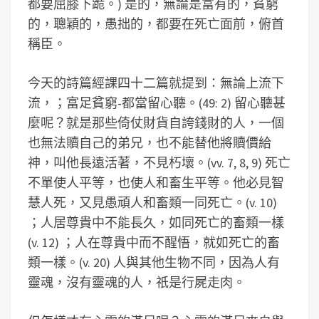
都要屈膝下跪。) 是的，無論是富有的，貧窮
的，聰穎的，愚拙的，都要在死亡面前，俯首
稱臣。
今天的詩篇經課四十二篇就提到：無論上流下
流，；富足貧窮-都當留心聽。(49: 2) 留心聽甚
麼呢？就是那些倚仗財貨自誇錢財的人，一個
也無法贖自己的弟兄，也不能替他將贖價給
神，叫他長遠活著，不見朽壞。(vv. 7, 8, 9) 死亡
不單使人平等，也使人和畜生平等。他必見智
慧人死，又見愚頑人和畜類一同死亡。(v. 10)
；人居尊貴中不能長久，如同死亡的畜類一樣
(v. 12) ；人在尊貴中而不醒悟，就如死亡的畜
類一樣。(v. 20) 人與其他生物不同，因為人有
靈魂，沒有靈魂的人，祇是行屍走肉。