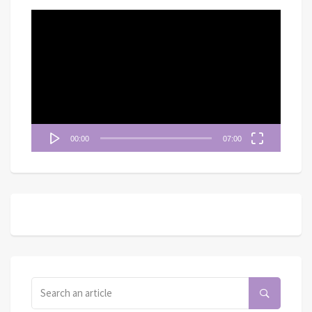
視
訊
播
放
器
00:00
07:00