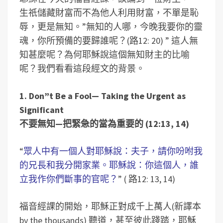
生祇儲藏財富而不為他人利用財富，不單是恥
辱，更是無知。”無知的人哪，今晚我要你的靈
魂，你所預備的要歸誰呢？(路12: 20) ” 這人無
知甚麼呢？為何耶穌說這個無知財主的比喻
呢？我們看看這段經文的背景。
1. Don”t Be a Fool— Taking the Urgent as
Significant
不要無知—把緊急的當為重要的 (12:13, 14)
“
眾人中有一個人對耶穌說：夫子，請你吩咐我
的兄長和我分開家業。耶穌說：你這個人，誰
立我作你們斷事的官呢？
” ( 路12: 13, 14)
福音經課的開始，耶穌正對成千上萬人(新譯本
by the thousands) 聽道，甚至彼此踐踏，耶穌