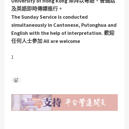
University of Hong Kong
崇拜以粵語、普通話
及英語即時傳譯進行。
The Sunday Service is conducted
simultaneously in Cantonese, Putonghua and
English with the help of interpretation.
歡迎
任何人士參加 All are welcome
1