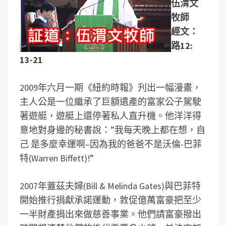
伍渭文
牧師
經文：
路12:
13-21
2009年六月一期《紐約時報》刋出一幅漫畫，
主人公是一位繼承了巨額遺產的富家公子駕駛
著遊艇，遊艇上還停著私人直升機。他洋洋得
意地對身邊的秘書說：”我每天晚上都在想，自
己 是多麼幸運啊–因為我的爸爸不是沃倫-巴菲
特(Warren Biffett)!”
2007年蓋茲夫婦(Bill & Melinda Gates)與巴菲特
開始推行捐獻承諾運動，敦促億萬富豪把至少
一半財產捐出來做慈善事業。他們請富豪撥出