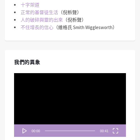
十字架道
正常的基督徒生活
（倪柝聲）
人的破碎與靈的出來
（倪柝聲）
不住增長的信心
（維格氏 Smith Wigglesworth）
我們的異象
視
訊
播
放
器
00:00
00:41