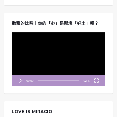
撒種的比喻｜你的「心」是那塊「好土」嗎？
視
訊
播
放
器
00:00
02:47
LOVE IS MIRACIO