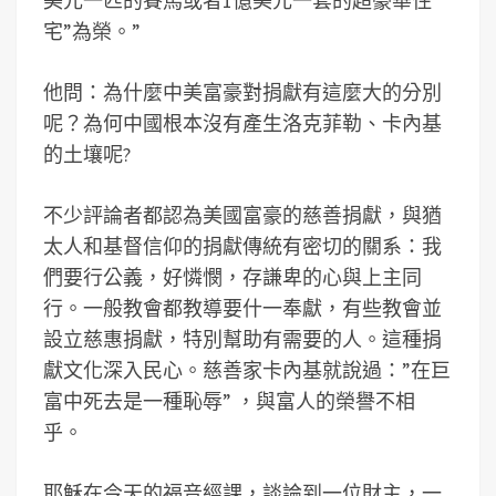
美元一匹的賽馬或者1億美元一套的超豪華住
宅”為榮。”
他問：為什麼中美富豪對捐獻有這麼大的分別
呢？為何中國根本沒有產生洛克菲勒、卡內基
的土壤呢?
不少評論者都認為美國富豪的慈善捐獻，與猶
太人和基督信仰的捐獻傳統有密切的關系：我
們要行公義，好憐憫，存謙卑的心與上主同
行。一般教會都教導要什一奉獻，有些教會並
設立慈惠捐獻，特別幫助有需要的人。這種捐
獻文化深入民心。慈善家卡內基就說過：”在巨
富中死去是一種恥辱” ，與富人的榮譽不相
乎。
耶穌在今天的福音經課，談論到一位財主，一