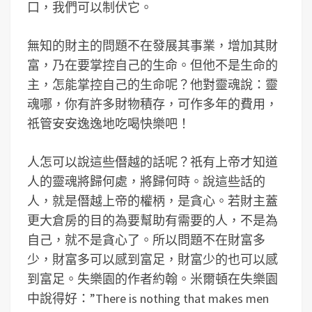
口，我們可以制伏它。
無知的財主的問題不在發展其事業，增加其財
富，乃在要掌控自己的生命。但他不是生命的
主，怎能掌控自己的生命呢？他對靈魂說：靈
魂哪，你有許多財物積存，可作多年的費用，
祇管安安逸逸地吃喝快樂吧！
人怎可以說這些僭越的話呢？祇有上帝才知道
人的靈魂將歸何處，將歸何時。說這些話的
人，就是僭越上帝的權柄，是貪心。若財主蓋
更大倉房的目的為要幫助有需要的人，不是為
自己，就不是貪心了。所以問題不在財富多
少，財富多可以感到富足，財富少的也可以感
到富足。失樂園的作者約翰。米爾頓在失樂園
中說得好：”There is nothing that makes men