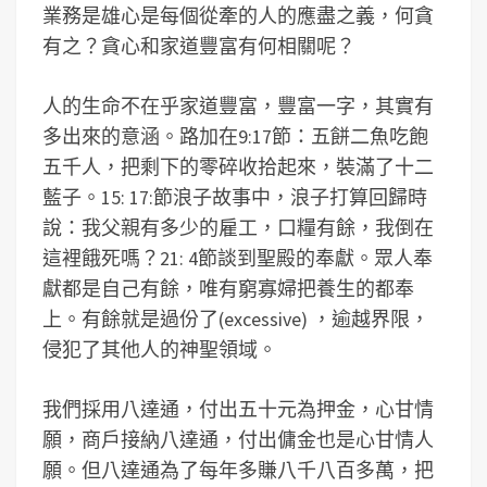
業務是雄心是每個從牽的人的應盡之義，何貪
有之？貪心和家道豐富有何相關呢？
人的生命不在乎家道豐富，豐富一字，其實有
多出來的意涵。路加在9:17節：五餅二魚吃飽
五千人，把剩下的零碎收拾起來，裝滿了十二
藍子。15: 17:節浪子故事中，浪子打算回歸時
說：我父親有多少的雇工，口糧有餘，我倒在
這裡餓死嗎？21: 4節談到聖殿的奉獻。眾人奉
獻都是自己有餘，唯有窮寡婦把養生的都奉
上。有餘就是過份了(excessive) ，逾越界限，
侵犯了其他人的神聖領域。
我們採用八達通，付出五十元為押金，心甘情
願，商戶接納八達通，付出傭金也是心甘情人
願。但八達通為了每年多賺八千八百多萬，把