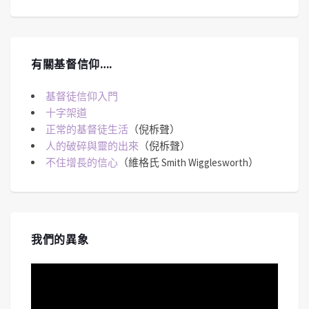
有關基督信仰….
基督徒信仰入門
十字架道
正常的基督徒生活
（倪柝聲）
人的破碎與靈的出來
（倪柝聲）
不住增長的信心
（維格氏 Smith Wigglesworth）
我們的異象
視
訊
播