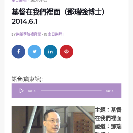
主日崇拜 I
2014-06-01
基督在我們裡面（鄧瑞強博士）
2014.6.1
BY
崇基學院禮拜堂
IN
主日崇拜 I
音
語音(廣東話):
訊
00:00
00:00
播
放
主題：基督
器
在我們裡面
證道：鄧瑞