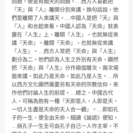
問題，便是有關天的問題。…西方人喜歡把
『天』與『人』離開分別來講。換句話說，他
們是離開了人來講天。…中國人是把『天』與
『人』和合起來看。中國人認為『天命』就表
露在『人生』上，離開『人生』，也就無從來
講『天命』。離開『天命』，也就無從來講
『人生』。…西方人常把『天命』與『人生』
劃分為二，他們認為人生之外別有天命，顯然
把『天命』與『人生』分作兩個層次，兩次場
面來講。如此乃是天命，如此乃是人生。…所
以西方文化顯然需要另有天命的宗教信仰，來
作他們討論人生的前提。…總之，中國古代
人，可稱為抱有一種『天即是人，人即是天，
一切人生盡是天命的天人合一觀』。…即如孔
子的一生，便全由天命，細讀《論語》便知。
…倘孔子一生全可由孔子自己一人作主宰，不