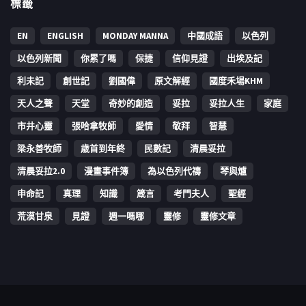
標籤
EN
ENGLISH
MONDAY MANNA
中國成語
以色列
以色列新聞
你累了嗎
保捷
信仰見證
出埃及記
利未記
創世記
劉國偉
原文解經
國度禾場KHM
天人之聲
天堂
奇妙的創造
妥拉
妥拉人生
家庭
市井心靈
張哈拿牧師
愛情
敬拜
智慧
梁永善牧師
歳首到年終
民數記
清晨妥拉
清晨妥拉2.0
漫畫事件簿
為以色列代禱
琴與爐
申命記
真理
知識
箴言
考門夫人
聖經
荒漠甘泉
見證
週一嗎哪
靈修
靈修文章