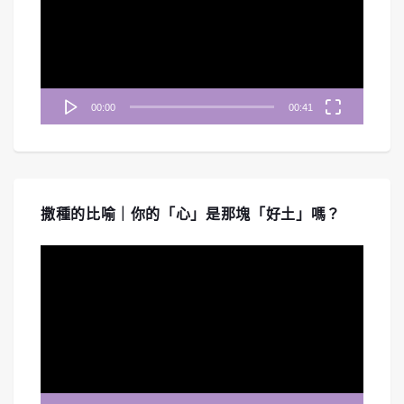
放
器
00:00
00:41
撒種的比喻｜你的「心」是那塊「好土」嗎？
視
訊
播
放
器