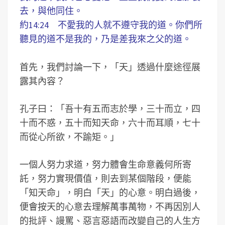
去，與他同住。
約14:24 不愛我的人就不遵守我的道。你們所
聽見的道不是我的，乃是差我來之父的道。
首先，我們討論一下，「天」透過什麼途徑展
露其內容？
孔子曰：「吾十有五而志於學，三十而立，四
十而不惑，五十而知天命，六十而耳順，七十
而從心所欲，不踰矩。」
一個人努力求道，努力體會生命意義何所寄
託，努力實現價值，則去到某個階段，便能
「知天命」，明白「天」的心意。明白過後，
便會按天的心意去理解萬事萬物，不再因別人
的批評、謾罵、惡言惡語而改變自己的人生方