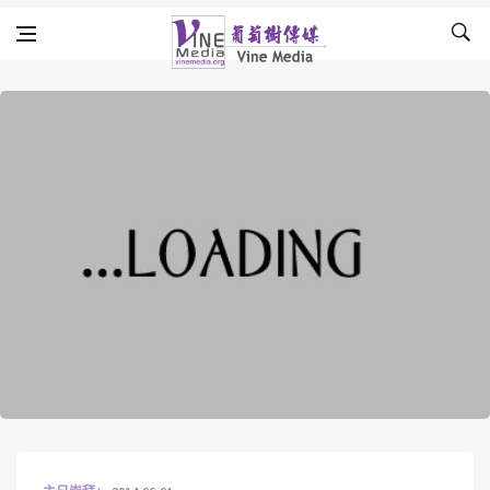
Skip to content
Vine Media
葡萄樹傳媒