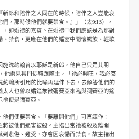
『新郎和陪伴之人同在的時候，陪伴之人豈能哀
們，那時候他們就要禁食。』」（太9:15），
」，即婚禮的嘉賓。在婚禮中我們應該是為那對
慟、禁食，更應在他們的婚宴中開懷暢飲、輕歌
因施洗約翰曾以耶穌是新郎，他自己只是其朋
30），他樂見其門徒轉跟隨主，「祂必興旺，我必衰
用施洗約翰所引用的比喻再延伸下去，去解答他們的
猶太人也曾以婚筵象徵彌賽亞來臨與彌賽亞的筵
示祂便是彌賽亞。
，他們便要禁食。「要離開他們」可直譯作：
主將被他們逼害被殺。主指出當祂被殺及離開
感到悲傷、難受，亦會因哀慟而禁食。故主指出