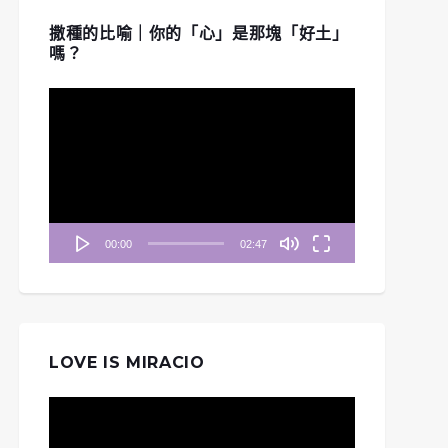
撒種的比喻｜你的「心」是那塊「好土」
嗎？
視
訊
播
放
器
00:00
02:47
LOVE IS MIRACIO
視
訊