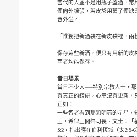
當代的人並不是用瓶子盛酒，常
便向外擴張，若皮袋用舊了便缺
會外溢。
「惟獨把新酒裝在新皮袋裡，兩樣
保存這些新酒，便只有用新的皮
兩者均能保存。
昔日場景
當日不少人──特別宗教人士，
有真正的鑽研，心意沒有更新，
正如：
一些智者看到那顆明亮的星星，
王，希律王問祭司長、文士：「
5:2，指出應在伯利恆城（太2: