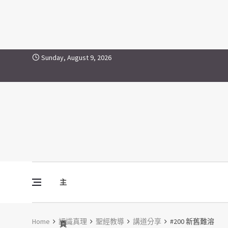
Skip to content
Sunday, August 9, 2026
主
Vine Media
葡萄樹傳媒
Home
認識真理
聖經教導
講道分享
#200 新舊難溶
頁