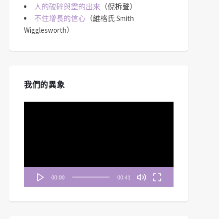
人的破碎與靈的出來
（倪柝聲）
不住增長的信心
（維格氏 Smith
Wigglesworth）
我們的異象
視
訊
播
放
器
00:00
00:41