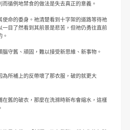
則而循例地禁食的做法是失去真正的意義。
其使命的委身。祂清楚看到十字架的道路等待祂
以一目了然看到其前景是悲苦，但祂仍勇往直前
的。
頭腦守舊、頑固，難以接受新思維、新事物。
因為所補上的反帶壞了那衣服，破的就更大
補在舊的破衣，那麼在洗滌時新布會縮水，這樣
。