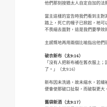
他們那刻按猶太人自定自加的法
當主這樣的宣告時我們看到主對
踏上，死亡的幔子已掀起，祂可
不畏縮去面對，這是我們要學效
主感慨地再用兩個比喻指出他們
破衣新布（太9:16）
「沒有人把新布補在舊衣服上；
了。」（太9:16）
新布因未洗過，故未縮水，若縫
便會使那破口扯裂，而破裂更大
舊袋新酒（太9:17）