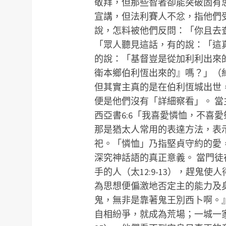
敬拜，但那些智者卻能突破固有
宣講，但法利賽人不忿，指他們
說，怎料被他們反問：「你且去
「眾人聽見這話，有的說：「這
的說：「基督豈是從加利利出來
衛本鄉伯利恆出來的』嗎？」（約7:
但其實主真的是在伯利恆城出世
便是他們沒有「詳細察看」。 
西亞書6:6「我喜愛憐恤，不喜愛
那是猶太人常用的表達方法，表
祀。「憐恤」乃指堅貞守約的愛
深究神話語的真正意義。 當門徒
手的人（太12:9-13），趕鬼使人
為思想便偏激地否定主的能力及
鬼，無非是靠著鬼王別西卜啊。
自相紛爭，就成為荒場；一城一家自