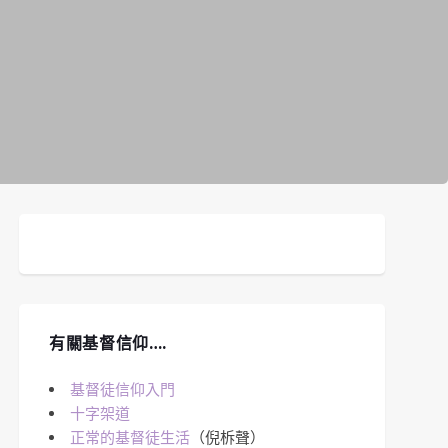
有關基督信仰….
基督徒信仰入門
十字架道
正常的基督徒生活
（倪柝聲）