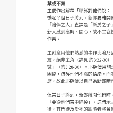
禁或不禁
主便作出解釋「耶穌對他們說：
慟呢？但日子將到，新郎要離開他
「陪伴之人」直譯是「新房之子
新人感到高興、開心，故不宜哀
作樂。
主刻意用他們熟悉的事作比喻乃
友，絕非主角（詳見 約3:22-
微」（約3:28-30）。耶穌便
困擾，疏導他們不滿的情緒。而
席，故此耶穌便以自己為新郎暗
但當日子將到，新郎離開他們時
「要從他們當中除掉」，這暗示
後，其門徒及愛祂的跟隨者將會