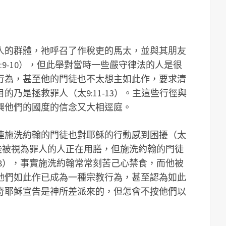
人的群體，祂呼召了作稅吏的馬太，並與其朋友
:9-10），但此舉對當時一些嚴守律法的人是很
行為，甚至他的門徒也不太想主如此作，要求清
乃是拯救罪人（太9:11-13）。主這些行徑與
興他們的國度的信念又大相逕庭。
連施洗約翰的門徒也對耶穌的行動感到困擾（太
那些被視為罪人的人正在用膳，但施洗約翰的門徒
18），事實施洗約翰常常刻苦己心禁食，而他被
他們如此作已成為一種宗教行為，甚至認為如此
奇耶穌宣告是神所差派來的，但怎會不按他們以