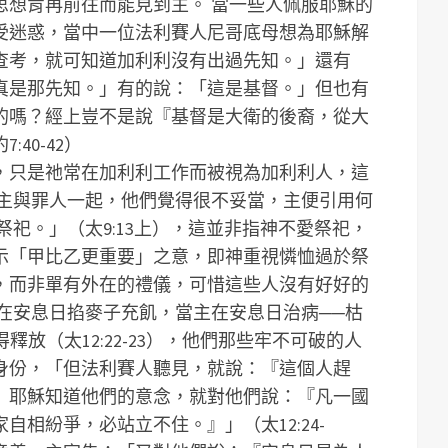
思想肯再前往而能見到主。 當一些人佩服耶穌的
受迷惑，當中一位法利賽人尼哥底母想為耶穌解
查考，就可知道加利利沒有出過先知。」還有
真是那先知。」有的說：「這是基督。」但也有
的嗎？經上豈不是說『基督是大衛的後裔，從大
40-42）
，只是祂常在加利利工作而被視為加利利人，這
當主與罪人一起，他們覺得很不妥當，主便引用何
祭祀。」（太9:13上），這並非指神不愛祭祀，
示「甲比乙更重要」之意，即神重視憐恤過於祭
，而非單有外在的禮儀，可惜這些人沒有好好的
在安息日掐麥子充飢，當主在安息日治病──枯
得釋放（太12:22-23），他們那些牢不可破的人
身份，「但法利賽人聽見，就說：『這個人趕
』耶穌知道他們的意念，就對他們說：『凡一國
相紛爭，必站立不住。』」（太12:24-