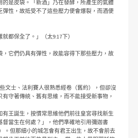
用的是皮袋。「新酒」乃在發酵，所產生的氣體
乏彈性，故抵受不了這些壓力便會爆裂，而酒便
就都保全了。」（太9:17下）
袋，它們仍具有彈性，故能容得下那些壓力，故
那些文士、法利賽人很熟悉經卷（舊約），但卻沒
只有守著傳統、舊有思維，而不能接受新事物，
知有王誕生，按慣常思維他們前往皇宮尋找新生
基督當生在何處？」，他們準確地引用彌迦書
5-6）。但那細小的城怎會有君王出生，故不會前去